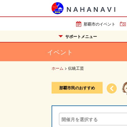
那覇市のイベント
サポートメニュー
イベント
ホーム
>
伝統工芸
那覇市民のおすすめ
...
一番はやっぱり「首里城」って選...
開催月を選択する