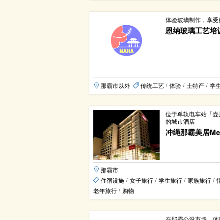
体验玻璃制作，享受
恩纳玻璃工艺培
那霸市以外
传统工艺
体验
土特产
学
/
/
/
位于单轨电车站「壶
的城市酒店
冲绳那霸美居Mer
那霸市
住宿设施
女子旅行
学生旅行
家族旅行
/
/
/
/
老年旅行
购物
/
在那霸公设市场，体