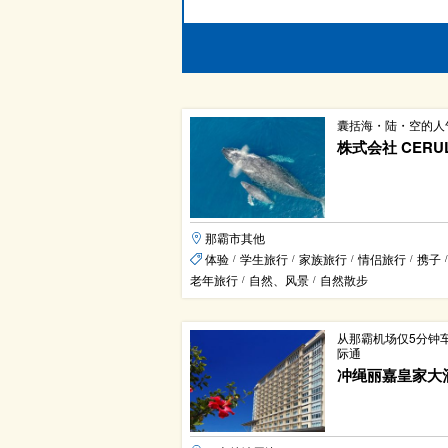
囊括海・陆・空的人
株式会社 CERUL
那霸市其他
体验
学生旅行
家族旅行
情侣旅行
携子
/
/
/
/
/
老年旅行
自然、风景
自然散步
/
/
从那霸机场仅5分钟
际通
冲绳丽嘉皇家大