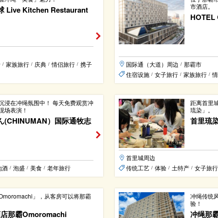
市酒店。
e Kitchen Restaurant
HOTEL 
行
家族旅行
庆典
情侣旅行
携子
国际通（大道）周边
那霸市
/
/
/
/
/
住宿设施
女子旅行
家族旅行
情
/
/
/
沉浸在冲绳氛围中！ 每天免费观赏冲
距离首里
现场表演！
琉染」。
(CHINUMAN）国际通牧志
首里琉
首里城周边
地酒
泡盛
美食
老年旅行
传统工艺
体验
土特产
女子旅行
/
/
/
/
/
/
moromachi」，从客房可以将那霸
冲绳传统
验！
t酒店那霸Omoromachi
冲绳那