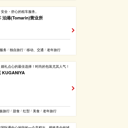
・安全・舒心的租车服务。
 泊港(Tomarin)营业所
服务
独自旅行
移动、交通
老年旅行
/
/
/
・婚礼点心的最佳选择！时尚的包装尤其人气！
KUGANIYA
族旅行
甜食
红型
美食
老年旅行
/
/
/
/
市国际通中心地段的一个高档次，规格齐全的城