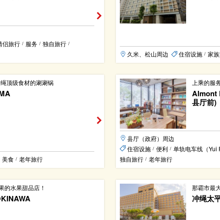
情侣旅行
服务
独自旅行
/
/
/
久米、松山周边
住宿设施
家族
/
冲绳顶级食材的涮涮锅
上乘的服
MA
Almon
县厅前)
县厅（政府）周边
住宿设施
便利
单轨电车线（Yui R
/
/
美食
老年旅行
独自旅行
老年旅行
/
/
果的水果甜品店！
那霸市最
・OKINAWA
冲绳太