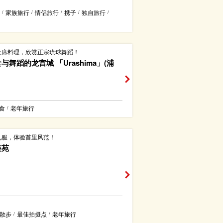
家族旅行
情侣旅行
携子
独自旅行
/
/
/
/
/
会席料理，欣赏正宗琉球舞蹈！
与舞蹈的龙宫城 「Urashima」(浦
食
老年旅行
/
礼服，体验首里风范！
装苑
散步
最佳拍摄点
老年旅行
/
/