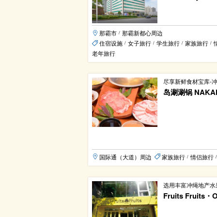
那霸市
那霸新都心周边
/
住宿设施
女子旅行
学生旅行
家族旅行
/
/
/
/
老年旅行
尽享新鲜食材宝库-
岛涮涮锅 NAKA
国际通（大道）周边
家族旅行
情侣旅行
/
/
选用丰富冲绳地产水
Fruits Fruits