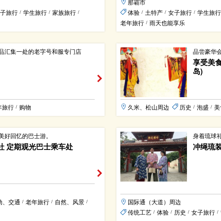
那霸市
子旅行
学生旅行
家族旅行
体验
土特产
女子旅行
学生旅行
/
/
/
/
/
/
老年旅行
雨天也能享乐
/
品汇集一处的老字号和服专门店
品尝豪华
享受美食
岛)
年旅行
购物
久米、松山周边
历史
泡盛
美
/
/
/
美好回忆的巴士游。
身着琉球
社 定期观光巴士乘车处
冲绳琉
动、交通
老年旅行
自然、风景
国际通（大道）周边
/
/
/
传统工艺
体验
历史
女子旅行
/
/
/
/