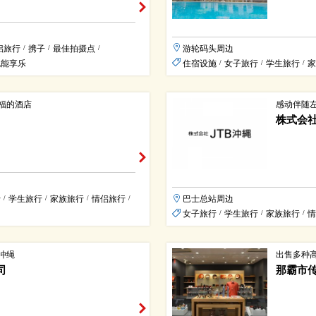
侣旅行
携子
最佳拍摄点
游轮码头周边
/
/
/
也能享乐
住宿设施
女子旅行
学生旅行
家
/
/
/
福的酒店
感动伴随
株式会社
行
学生旅行
家族旅行
情侣旅行
巴士总站周边
/
/
/
/
女子旅行
学生旅行
家族旅行
情
/
/
/
冲绳
出售多种
司
那霸市