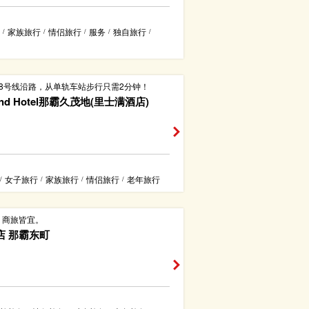
家族旅行
情侣旅行
服务
独自旅行
/
/
/
/
/
8号线沿路，从单轨车站步行只需2分钟！
ond Hotel那霸久茂地(里士满酒店)
女子旅行
家族旅行
情侣旅行
老年旅行
/
/
/
/
，商旅皆宜。
店 那霸东町