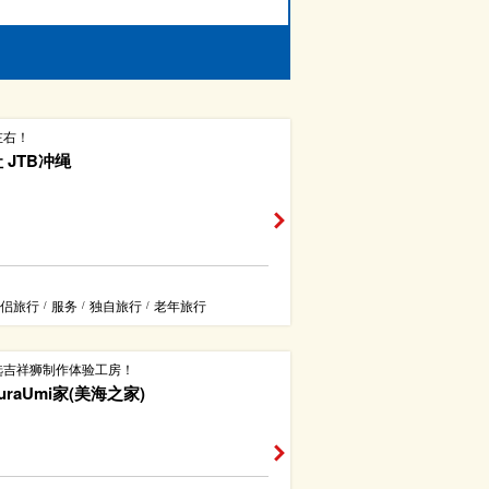
左右！
 JTB冲绳
侣旅行
服务
独自旅行
老年旅行
/
/
/
选吉祥狮制作体验工房！
uraUmi家(美海之家)