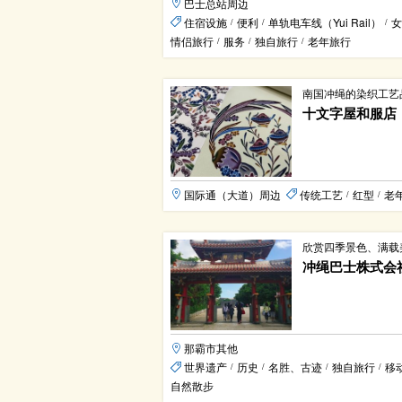
巴士总站周边
住宿设施
便利
单轨电车线（Yui Rail）
女
/
/
/
情侣旅行
服务
独自旅行
老年旅行
/
/
/
南国冲绳的染织工艺
十文字屋和服店
国际通（大道）周边
传统工艺
红型
老
/
/
欣赏四季景色、满载
冲绳巴士株式会
那霸市其他
世界遗产
历史
名胜、古迹
独自旅行
移
/
/
/
/
自然散步