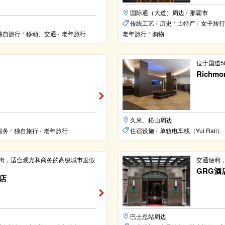
国际通（大道）周边
那霸市
/
传统工艺
历史
土特产
女子旅行
/
/
/
独自旅行
移动、交通
老年旅行
老年旅行
购物
/
/
/
位于国道5
Richm
久米、松山周边
服务
独自旅行
老年旅行
住宿设施
单轨电车线（Yui Rail）
/
/
/
街，适合观光和商务的高级城市度假
交通便利
GRG酒
酒店
巴士总站周边