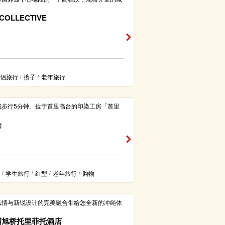
COLLECTIVE
侣旅行
携子
老年旅行
/
/
城步行5分钟。位于首里高台的印染工房「首里
染
学生旅行
红型
老年旅行
购物
/
/
/
/
风情与新锐设计的完美融合带给您全新的冲绳体
霸旭桥托里菲托酒店