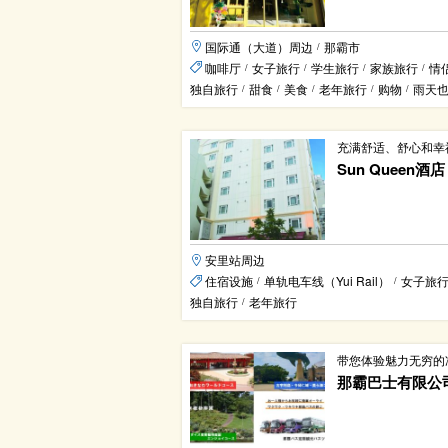
国际通（大道）周边
那霸市
/
咖啡厅
女子旅行
学生旅行
家族旅行
情
/
/
/
/
独自旅行
甜食
美食
老年旅行
购物
雨天
/
/
/
/
/
充满舒适、舒心和幸
Sun Queen酒店
安里站周边
住宿设施
单轨电车线（Yui Rail）
女子旅
/
/
独自旅行
老年旅行
/
带您体验魅力无穷的
那霸巴士有限公