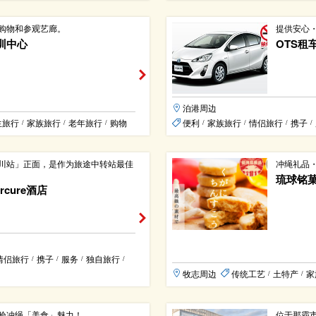
购物和参观艺廊。
提供安心
训中心
OTS租车
泊港周边
生旅行
家族旅行
老年旅行
购物
便利
家族旅行
情侣旅行
携子
/
/
/
/
/
/
/
川站」正面，是作为旅途中转站最佳
冲绳礼品
琉球铭菓 
cure酒店
情侣旅行
携子
服务
独自旅行
/
/
/
/
牧志周边
传统工艺
土特产
家
/
/
验冲绳「美食」魅力！
位于那霸