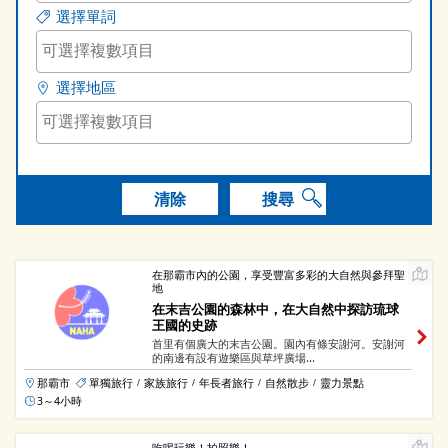
選擇單詞
選擇地區
清除
搜尋
在那霸市內的公園，享受豐富多彩的大自然與參拜聖
地
在末吉公園的森林中，在大自然中探訪琉球
王國的史跡
首里有個廣大的末吉公園。園內有條安謝河。安謝河
的南邊有設有遊樂區與草坪廣場...
那霸市
單獨旅行
家族旅行
年長者旅行
自然散步
靈力景點
/
/
/
/
3～4小時