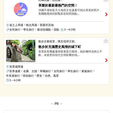
吃喝玩樂！拍照樂！
享樂於最新最熱門的空間！
沖繩不僅有藍天大海與文化遺產可拍出美美的照片，
美國般風情的鮮豔多彩拍照熱點...
波之上周邊
牧志周邊
那霸市其他
/
/
女性旅行
學生旅行
最佳拍攝點
甜點
3～4小時
/
/
/
散步古都首里，懷念琉球王朝。
散步於充滿歷史風情的城下町
首里區有幾處還保留著昔日風情，就好像時光靜止不
動，未曾受到現代文明影響的地...
首里城周邊
世界遺產
名勝、古蹟
單獨旅行
女性旅行
學生旅行
家族旅行
/
/
/
/
/
/
年長者旅行
情侶旅行
歷史
自然、風景
/
/
/
3～4小時
PR