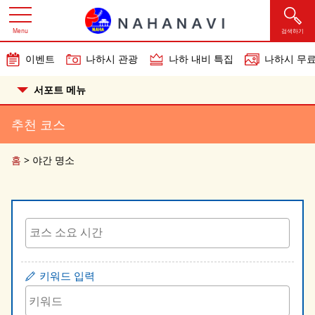
Menu
검색하기
이벤트
나하시 관광
나하 내비 특집
나하시 무료
서포트 메뉴
추천 코스
홈
>
야간 명소
키워드 입력