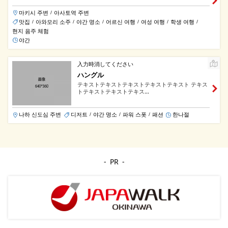
마키시 주변
아사토역 주변
/
맛집
아와모리 소주
야간 명소
어르신 여행
여성 여행
학생 여행
/
/
/
/
/
/
현지 음주 체험
야간
入力時消してください
ハングル
テキストテキストテキストテキストテキスト テキス
トテキストテキストテキス...
나하 신도심 주변
디저트
야간 명소
파워 스폿
패션
한나절
/
/
/
PR