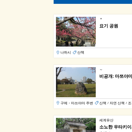
＊
요기 공원
나하시
산책
～
비공개: 마쯔야마
구메・마쓰야마 주변
산책
자연 산책
조
/
/
세계유산
소노햔 우타키이