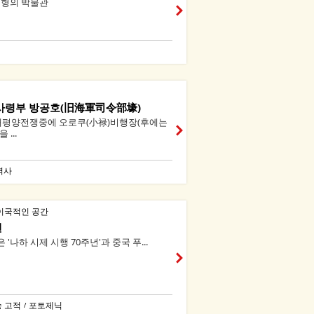
 형의 박물관
사령부 방공호(旧海軍司令部壕)
, 태평양전쟁중에 오로쿠(小禄)비행장(후에는
...
역사
이국적인 공간
엔
'나하 시제 시행 70주년'과 중국 푸...
 고적
포토제닉
/