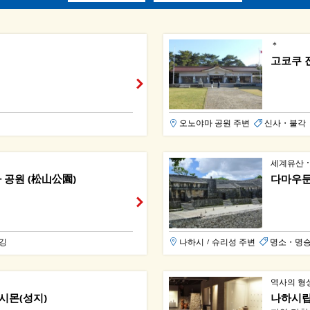
＊
고코쿠 
오노야마 공원 주변
신사・불각
세계유산 
 공원 (松山公園)
다마우둔
깅
나하시
슈리성 주변
명소・명승
/
역사의 형
시몬(성지)
나하시립