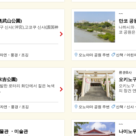
~~
奥武山公園)
만코 공
구 신사( 沖宮),고코쿠 신사(護国神
나하시와 
코 공원은 1
자연・풍경
조깅
오노야마 공원 주변
산책
어린
/
/
류큐8사
末吉公園)
오키노구
발한 로터리 화단에서 짙은 녹색
오키노구 
,
의 창건 연도
자연・풍경
조깅
오노야마 공원 주변
산책
신사
/
/
~~
물관 ・미술관
나미노우