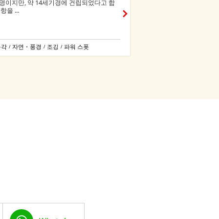
명이지만, 약 14세기경에 건립되었다고 합
을 ...
불각
자연・풍경
조깅
파워 스폿
/
/
/