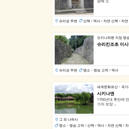
숭배 소
슈리성 주변
산책
역사
자연 산책
자연
/
/
/
오키나와현 지정 명
슈리킨조초 이시
슈리성 주변
명소・명승 고적
역사
/
세계문화유산・국가지
시키나엔
1700년대 후반에 
가의 보양 ...
그 외 나하시
명소・명승 고적
산책
역사
자연 산책
자
/
/
/
/