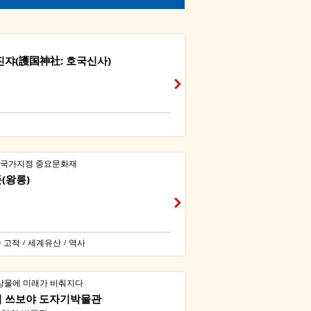
진쟈(護国神社: 호국신사)
･국가지정 중요문화재
(왕릉)
 고적
세계유산
역사
/
/
상물에 미래가 비춰지다
 쓰보야 도자기박물관