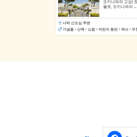
오키나와의 고성( 
물로, 오키나와의 ...
나하 신도심 주변
기념품
산책
쇼핑
어린이 동반
역사
우
/
/
/
/
/