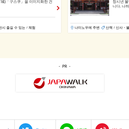
古城)「구스쿠」을 이미지화한 건
창시년 불
니다. 나하항
천시 즐길 수 있는
체험
나미노우에 주변
산책
신사・
/
/
PR