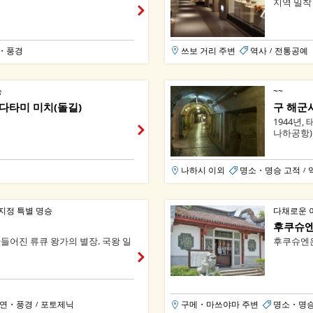
지역 밀착
・풍경
쓰보 거리 주변
역사
전통공예
/
승
~~
다타미 미치(돌길)
구 해군
1944년
나하공항)을 
나하시 이외
명소・명승 고적
/
정 특별 명승
다채로운 
후쿠슈
만들어진 류큐 왕가의 별장. 국왕 일
후쿠슈엔은 
연・풍경
포토제닉
구메・마쓰야마 주변
명소・명승
/