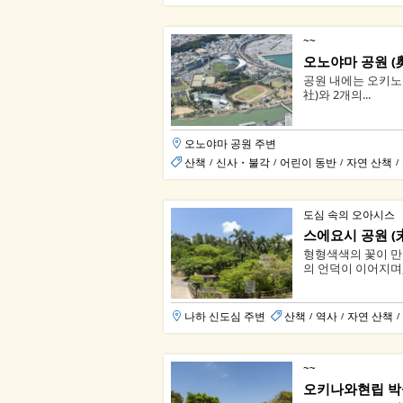
~~
오노야마 공원 (
공원 내에는 오키노
社)와 2개의...
오노야마 공원 주변
산책
신사・불각
어린이 동반
자연 산책
/
/
/
/
도심 속의 오아시스
스에요시 공원 (
형형색색의 꽃이 만
의 언덕이 이어지며
나하 신도심 주변
산책
역사
자연 산책
/
/
/
~~
오키나와현립 박