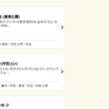
원 (漫湖公園)
토미구스쿠시(豊見城市)에 걸쳐져 있는 만
999...
이 동반
자연 산책
조깅
/
/
(沖宮)신사
신사는 류큐 8신사의 하나입니다. 오키노구
는 ...
・불각
자연・풍경
조깅
파워 스폿
/
/
/
에 구