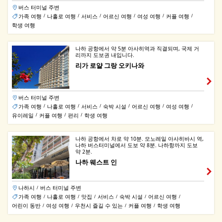
버스 터미널 주변
가족 여행
나홀로 여행
서비스
어르신 여행
여성 여행
커플 여행
/
/
/
/
/
/
학생 여행
나하 공항에서 약 5분 아사히역과 직결되며, 국제 거
리까지 도보권 내입니다.
리가 로얄 그랑 오키나와
버스 터미널 주변
가족 여행
나홀로 여행
서비스
숙박 시설
어르신 여행
여성 여행
/
/
/
/
/
/
유이레일
커플 여행
편리
학생 여행
/
/
/
나하 공항에서 차로 약 10분. 모노레일 아사히바시 역,
나하 버스터미널에서 도보 약 8분. 나하항까지 도보
약 2분.
나하 웨스트 인
나하시
버스 터미널 주변
/
가족 여행
나홀로 여행
맛집
서비스
숙박 시설
어르신 여행
/
/
/
/
/
/
어린이 동반
여성 여행
우천시 즐길 수 있는
커플 여행
학생 여행
/
/
/
/