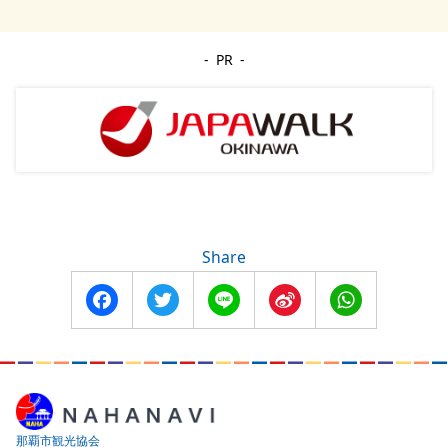
PR
Share
Facebook
Twitter
Line
Sina
WhatsApp
Weibo
那覇市観光協会