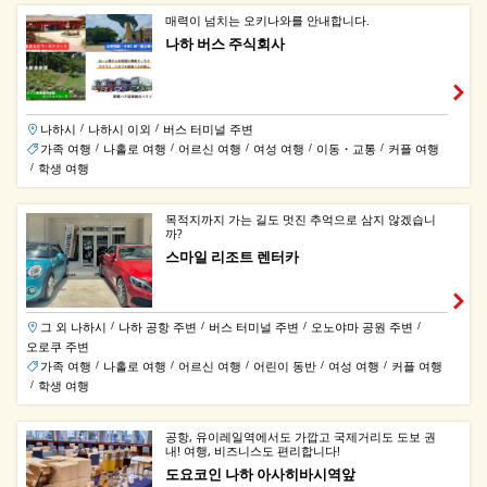
매력이 넘치는 오키나와를 안내합니다.
나하 버스 주식회사
나하시
나하시 이외
버스 터미널 주변
/
/
가족 여행
나홀로 여행
어르신 여행
여성 여행
이동・교통
커플 여행
/
/
/
/
/
학생 여행
/
목적지까지 가는 길도 멋진 추억으로 삼지 않겠습니
까?
스마일 리조트 렌터카
그 외 나하시
나하 공항 주변
버스 터미널 주변
오노야마 공원 주변
/
/
/
/
오로쿠 주변
가족 여행
나홀로 여행
어르신 여행
어린이 동반
여성 여행
커플 여행
/
/
/
/
/
학생 여행
/
공항, 유이레일역에서도 가깝고 국제거리도 도보 권
내! 여행, 비즈니스도 편리합니다!
도요코인 나하 아사히바시역앞