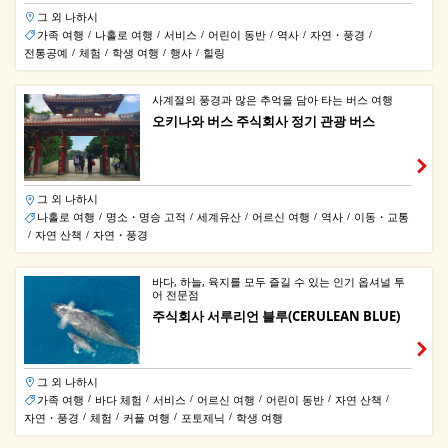
그 외 나하시
가족 여행
나홀로 여행
서비스
어린이 동반
역사
자연・풍경
/
/
/
/
/
/
전통공예
체험
학생 여행
행사
힐링
/
/
/
/
사계절의 풍경과 많은 추억을 담아 타는 버스 여행
오키나와 버스 주식회사 정기 관광 버스
그 외 나하시
나홀로 여행
명소・명승 고적
세계유산
어르신 여행
역사
이동・교통
/
/
/
/
/
자연 산책
자연・풍경
/
/
바다, 하늘, 육지를 모두 즐길 수 있는 인기 옵셔널 투
어 전문점
주식회사 서루리언 블루(CERULEAN BLUE)
그 외 나하시
가족 여행
바다 체험
서비스
어르신 여행
어린이 동반
자연 산책
/
/
/
/
/
/
자연・풍경
체험
커플 여행
포토제닉
학생 여행
/
/
/
/