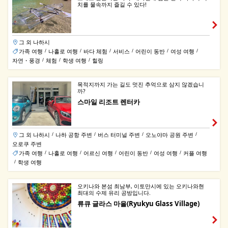
치를 물속까지 즐길 수 있다!
그 외 나하시
가족 여행
나홀로 여행
바다 체험
서비스
어린이 동반
여성 여행
/
/
/
/
/
/
자연・풍경
체험
학생 여행
힐링
/
/
/
목적지까지 가는 길도 멋진 추억으로 삼지 않겠습니
까?
스마일 리조트 렌터카
그 외 나하시
나하 공항 주변
버스 터미널 주변
오노야마 공원 주변
/
/
/
/
오로쿠 주변
가족 여행
나홀로 여행
어르신 여행
어린이 동반
여성 여행
커플 여행
/
/
/
/
/
학생 여행
/
오키나와 본섬 최남부, 이토만시에 있는 오키나와현
최대의 수제 유리 공방입니다.
류큐 글라스 마을(Ryukyu Glass Village)