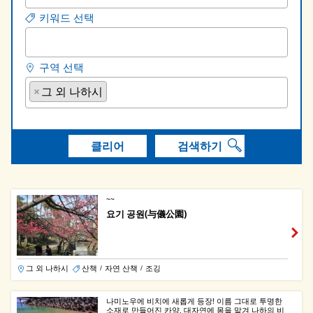
키워드 선택
구역 선택
×
그 외 나하시
클리어
검색하기
~~
요기 공원(与儀公園)
그 외 나하시
산책
자연 산책
조깅
/
/
나미노우에 비치에 새롭게 등장! 이름 그대로 투명한
소재로 만들어진 카약. 대자연에 몸을 맡겨 나하의 비