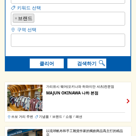
키워드 선택
×
브랜드
구역 선택
클리어
검색하기
가리유시 웨어(오키나와 하와이안 셔츠)전문점
MAJUN OKINAWA 나하 본점
쓰보 거리 주변
기념품
브랜드
쇼핑
패션
/
/
/
以琉球帆布和手工雜貨作家的獨創商品爲主打的精品
店