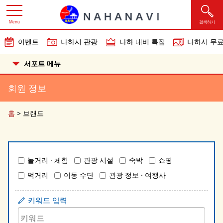
Menu
검색하기
이벤트
나하시 관광
나하 내비 특집
나하시 무료
서포트 메뉴
회원 정보
홈
>
브랜드
놀거리 · 체험
관광 시설
숙박
쇼핑
먹거리
이동 수단
관광 정보 · 여행사
키워드 입력