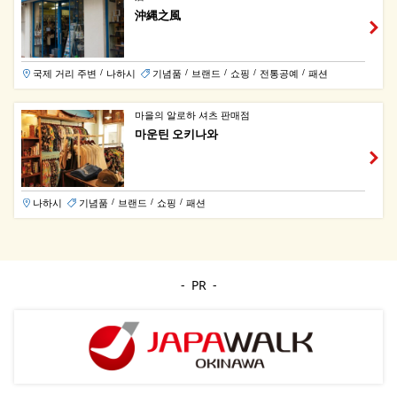
沖縄之風
국제 거리 주변
나하시
기념품
브랜드
쇼핑
전통공예
패션
/
/
/
/
/
마을의 알로하 셔츠 판매점
마운틴 오키나와
나하시
기념품
브랜드
쇼핑
패션
/
/
/
PR