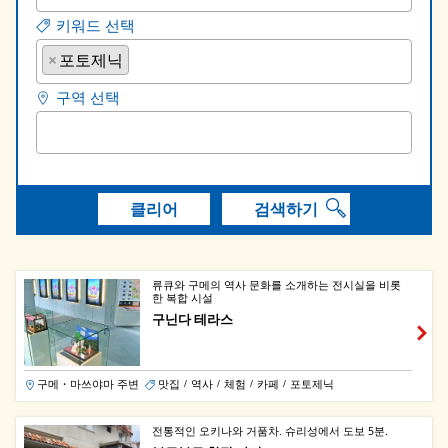
키워드 선택
×
포토제닉
구역 선택
클리어
검색하기
류큐와 구메의 역사 문화를 소개하는 전시실을 비롯
한 복합 시설
구닌다 테라스
구메・마쓰야마 주변
맛집
역사
체험
카페
포토제닉
/
/
/
/
전통적인 오키나와 거품차. 슈리성에서 도보 5분.