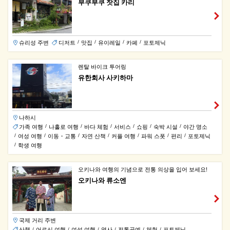
부쿠부쿠 찻집 카리
슈리성 주변
디저트
맛집
유이레일
카페
포토제닉
/
/
/
/
렌탈 바이크 투어링
유한회사 사키하마
나하시
가족 여행
나홀로 여행
바다 체험
서비스
쇼핑
숙박 시설
야간 명소
/
/
/
/
/
/
여성 여행
이동・교통
자연 산책
커플 여행
파워 스폿
편리
포토제닉
/
/
/
/
/
/
/
학생 여행
/
오키나와 여행의 기념으로 전통 의상을 입어 보세요!
오키나와 류소엔
국제 거리 주변
산책
어르신 여행
여성 여행
역사
전통공예
체험
포토제닉
/
/
/
/
/
/