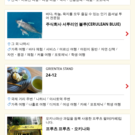
바다, 하늘, 육지를 모두 즐길 수 있는 인기 옵셔널 투
어 전문점
주식회사 서루리언 블루(CERULEAN BLUE)
그 외 나하시
가족 여행
바다 체험
서비스
어르신 여행
어린이 동반
자연 산책
/
/
/
/
/
/
자연・풍경
체험
커플 여행
포토제닉
학생 여행
/
/
/
/
GREENTEA STAND
24-12
국제 거리 주변
나하시
아사토역 주변
/
/
가족 여행
나홀로 여행
디저트
여성 여행
카페
포토제닉
학생 여행
/
/
/
/
/
/
오키나와산 과일을 듬뿍 사용한 프루츠 팔러(카페)입
니다.
프루츠 프루츠・오키나와