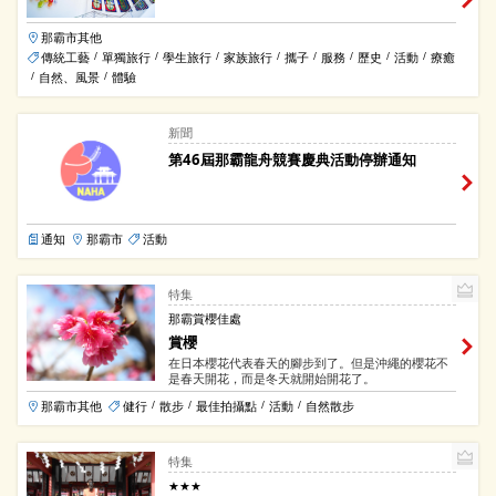
那霸市其他
傳統工藝
單獨旅行
學生旅行
家族旅行
攜子
服務
歷史
活動
療癒
/
/
/
/
/
/
/
/
自然、風景
體驗
/
/
新聞
第46屆那霸龍舟競賽慶典活動停辦通知
通知
那霸市
活動
特集
那霸賞櫻佳處
賞櫻
在日本櫻花代表春天的腳步到了。但是沖繩的櫻花不
是春天開花，而是冬天就開始開花了。
那霸市其他
健行
散步
最佳拍攝點
活動
自然散步
/
/
/
/
特集
★★★