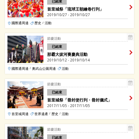
已結束
首里城祭「琉球王朝繪卷行列」
2019/10/27 - 2019/10/27
國際通周邊
歷史
活動
/
節慶活動
已結束
那霸大拔河賽慶典活動
2019/10/12 - 2019/10/14
國際通周邊
奧武山公園周邊
活動
/
節慶活動
已結束
首里城祭「冊封使行列・冊封儀式」
2017/11/05 - 2017/11/05
首里城周邊
世界遺產
歷史
活動
/
/
節慶活動
已結束