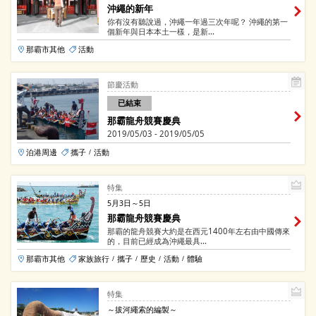
沖繩的新年
你有沒有聽說過，沖繩一年過三次年呢？ 沖繩的第一
個新年與日本本土一樣，是新...
那霸市其他
活動
節慶活動
已結束
那霸龍舟競賽慶典
2019/05/03 - 2019/05/05
泊港周邊
攜子
活動
/
特集
5月3日～5日
那霸龍舟競賽慶典
那霸的龍舟競賽大約是在西元1400年左右由中國傳來
的，目前已經成為沖繩最具...
那霸市其他
家族旅行
攜子
歷史
活動
體驗
/
/
/
/
特集
～拔河繩索的編製～