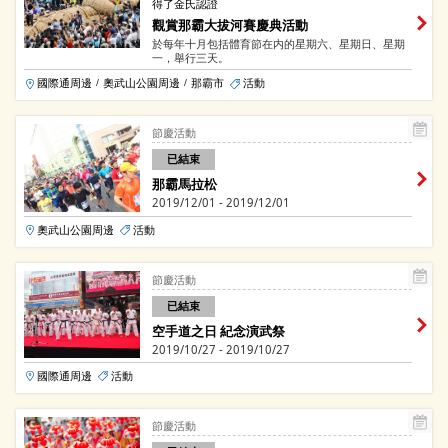
得了金氏認證
觀賞那霸大拔河賽慶典活動
於每年十月包括體育節在内的星期六、星期日、星期
一，舉行三天。
國際通周邊
奧武山公園周邊
那霸市
活動
/
/
節慶活動
已結束
那霸馬拉松
2019/12/01 - 2019/12/01
奧武山公園周邊
活動
節慶活動
已結束
空手道之日 紀念演武祭
2019/10/27 - 2019/10/27
國際通周邊
活動
節慶活動