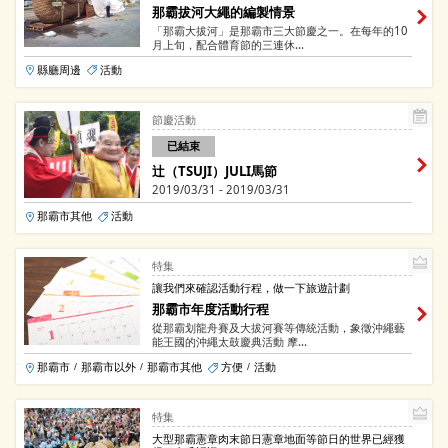
那霸拔河大繩的編製情景
「那霸大拔河」是那霸市三大節慶之一。在每年的10
月上旬，配合體育節的三連休...
縣廳周邊
活動
節慶活動
已結束
辻（TSUJI）JULI馬節
2019/03/31 - 2019/03/31
那霸市其他
活動
特集
讓我們來確認活動行程，做一下旅遊計劃
那霸市年度活動行程
從那霸划龍舟賽及大拔河賽等傳統活動，象徵沖繩藝
能王國的沖繩太鼓慶典活動 摩...
那霸市
那霸市以外
那霸市其他
方便
活動
/
/
/
特集
大型那霸憲章肉末節日憲章地面等節日的世界已經獲