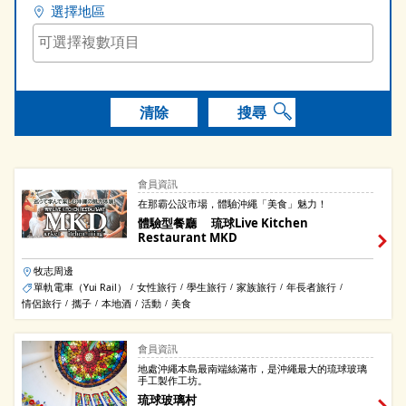
選擇地區
清除
搜尋
會員資訊
在那霸公設市場，體驗沖繩「美食」魅力！
體驗型餐廳 琉球Live Kitchen
Restaurant MKD
牧志周邊
單軌電車（Yui Rail）
女性旅行
學生旅行
家族旅行
年長者旅行
/
/
/
/
/
情侶旅行
攜子
本地酒
活動
美食
/
/
/
/
會員資訊
地處沖繩本島最南端絲滿市，是沖繩最大的琉球玻璃
手工製作工坊。
琉球玻璃村