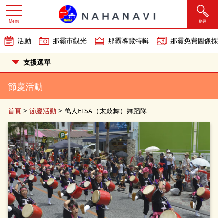
Menu
搜尋
活動
那霸市觀光
那霸導覽特輯
那霸免費圖像採
支援選單
節慶活動
首頁
>
節慶活動
>
萬人EISA（太鼓舞）舞蹈隊