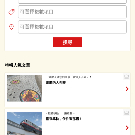
搜尋
特輯人氣文章
一道被人遺忘的風景「當地人孔蓋」！
那霸的人孔蓋
~ 輕鬆移動，一路看點 ~
搭乘單軌，任性遊那霸！