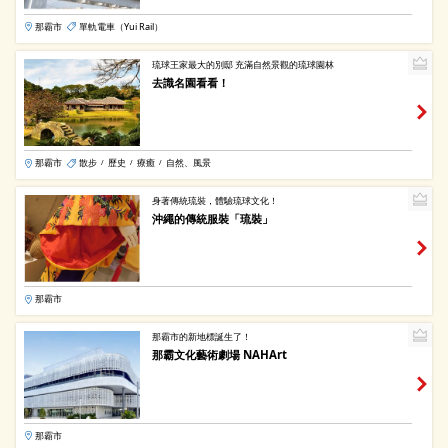
那霸市
單軌電車（Yui Rail）
琉球王家最大的別邸 充滿自然景觀的琉球園林
去識名園看看！
那霸市
散步
歷史
療癒
自然、風景
/
/
/
身著傳統琉裝，體驗琉球文化！
沖繩的傳統服裝「琉裝」
那霸市
那霸市的新地標誕生了！
那霸文化藝術劇場 NAHArt
那霸市