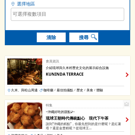
選擇地區
清除
搜尋
會員資訊
介紹琉球與久米村歷史文化的展示綜合設施
KUNINDA TERRACE
久米、與松山周邊
咖啡廳
最佳拍攝點
歷史
美食
體驗
/
/
/
/
特集
~沖繩好吃的甜點♪~
琉球王朝時代傳統點心 現代下午茶
說到“沖繩的糕點”，你最先想到的是什麼呢？是紅薯
塔？還是金楚糕呢？從琉球王...