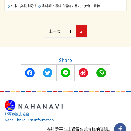
久米、與松山周邊
咖啡廳
最佳拍攝點
歷史
美食
體驗
/
/
/
/
文
上一頁
1
2
章
分
Share
頁
Facebook
Twitter
Line
Sina
WhatsApp
Weibo
那覇市観光協会
Naha City Tourist Information
在社群平台上獲得各式各樣的資訊。