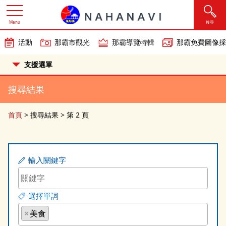
Menu
搜尋
活動
那霸市觀光
那霸導覽特輯
那霸免費圖像採
支援選單
搜尋結果
首頁
>
搜尋結果
>
第 2 頁
輸入關鍵字
選擇單詞
×
美食