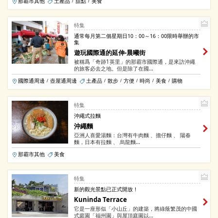
那霸市其他
土產品
甜點
美食
/
/
特集
通常每月第二個星期日10：00～16：00限時舉辦的市
集
遊玩國際通的延伸-晨曦街
被稱爲「奇跡1英里」的那霸市國際通，是來訪沖繩
的旅客必去之地。但是除了在國...
國際通周邊
壺屋通周邊
土產品
散步
方便
時尚
美食
購物
/
/
/
/
/
/
特集
沖繩式拉麵
沖繩麵
亞洲人喜愛湯麵：台灣有牛肉麵 、擔仔麵 、 陽春
麵，日本有拉麵 、 烏龍麵...
那霸市其他
美食
特集
新的觀光景點已正式開放！
Kuninda Terrace
它是一座形似「小山丘」的建築，將綠蔭繁茂的中國
式庭園「福州園」與屋頂庭園以...