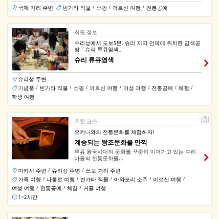
국제 거리 주변
빈가타 직물
쇼핑
어르신 여행
전통공예
/
/
/
회원 정보
슈리성에서 도보5분. 슈리 지역 언덕에 위치한 염색공
방「슈리 류큐염색」
슈리 류큐염색
슈리성 주변
기념품
빈가타 직물
쇼핑
어르신 여행
여성 여행
전통공예
체험
/
/
/
/
/
/
/
학생 여행
추천 코스
오키나와의 전통문화를 체험하자!
계승되는 왕조문화를 만끽
류큐 왕국시대의 문화를 꾸준히 이어가고 있는 슈리
마을의 전통문화를...
마키시 주변
슈리성 주변
쓰보 거리 주변
/
/
가족 여행
나홀로 여행
빈가타 직물
아와모리 소주
어르신 여행
/
/
/
/
/
여성 여행
전통공예
체험
커플 여행
/
/
/
1~2시간