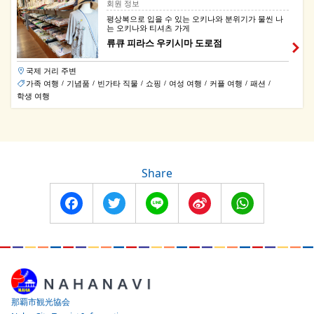
회원 정보
평상복으로 입을 수 있는 오키나와 분위기가 물씬 나
는 오키나와 티셔츠 가게
류큐 피라스 우키시마 도로점
국제 거리 주변
가족 여행
기념품
빈가타 직물
쇼핑
여성 여행
커플 여행
패션
/
/
/
/
/
/
/
학생 여행
Share
Facebook
Twitter
Line
Sina
WhatsApp
Weibo
那覇市観光協会