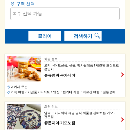
구역 선택
클리어
검색하기
회원 정보
오키나와 토산품, 선물, 행사답례품 ! 세련된 포장으로
큰인기!
류큐명과 쿠가니야
마키시 주변
가족 여행
기념품
디저트
맛집
빈가타 직물
어르신 여행
전통공예
/
/
/
/
/
/
회원 정보
남국 오키나와의 유명 염직 제품을 판매하는 기모노
전문점
쥬몬지야 기모노점