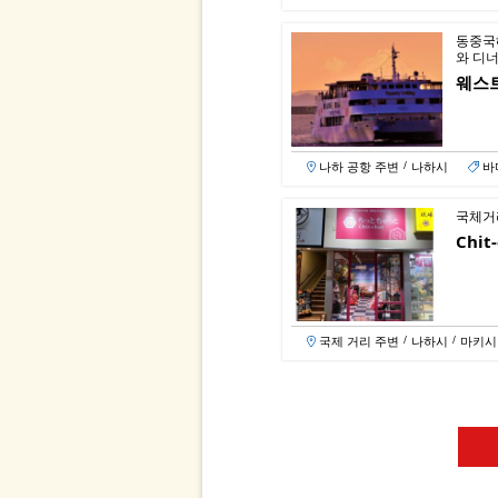
동중국
와 디
웨스트
나하 공항 주변
나하시
바
/
국체거
Chit
국제 거리 주변
나하시
마키시
/
/