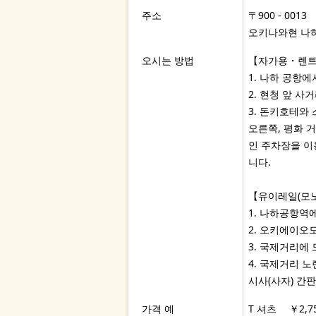
주소
〒900 - 0013
오키나와현 나하시
오시는 방법
【자가용・렌
1. 나하 공항
2. 현청 앞 
3. 돈키호테와
오른쪽, 평화 거
인 주차장을 이
니다.
【유이레일(모
1. 나하공항역
2. 오키에이오
3. 국제거리에 
4. 국제거리 
시사(사자) 간
가격 예
T 셔츠 ￥2,7