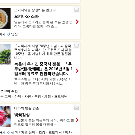
오키나와를 상징하는 면요리
오키나와 소바
일본에서 소바라고 들어 본 적은 있을 것
이다. 그렇다면 오키나와 소...
나하시
맛집
「나하시제 시행 70주년 기념」과 중국
푸저우시와 나하시 간 「우호 도시 체결
10주년」을 기념하기 위해 만든 정원입
니다.
녹음이 우거진 중국식 정원 「후
쿠슈엔(福州園)」은 2016년 5월 1
일부터 유료로 전환되었습니다.
후쿠슈엔은 「나하시제 시행 70주년 기
념」과 중국 푸저우시와 나하시...
쓰야마 주변
승 고적
산책
자연・풍경
체험
포토제닉
/
/
/
/
나하의 벚꽃 명소
벚꽃감상
「일본의 봄은 지금부터 시작」이라고 할
정도로 일본의 봄을 대표하는...
나하시
산책
자연 산책
조깅
포토제닉
행사
/
/
/
/