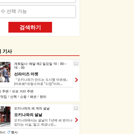
검색하기
기 기사
개최일시: 매달 제2 일요일 10：00～
16：00
선라이즈 마켓
『오키나와가 만드는 도시형 마르쉐』
(마르쉐=프랑스어로 “시장”이라...
리 주변
쓰보 거리 주변
/
맛집
산책
쇼핑
패션
편리
/
/
/
/
오키나와의 세 개의 설날
오키나와의 설날
오키나와에서는 설날이 1년에 세 번이나
있다는 사실, 알고 계셨나요...
나하시
행사