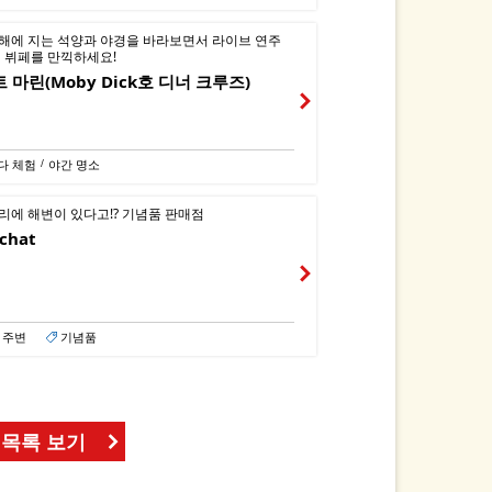
해에 지는 석양과 야경을 바라보면서 라이브 연주
너 뷔페를 만끽하세요!
 마린(Moby Dick호 디너 크루즈)
다 체험
야간 명소
/
리에 해변이 있다고!? 기념품 판매점
-chat
 주변
기념품
목록 보기