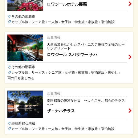
ロワジールホテル那覇
その他の那覇市
カップル旅
シニア旅
一人旅
女子旅
学生旅
家族旅
宿泊施設
/
/
/
/
/
/
会員情報
天然温泉を活かしたスパ・エステ施設で至福のヒー
リングリゾート
ロワジール スパタワー ナハ
その他の那覇市
カップル旅
サービス
シニア旅
女子旅
家族旅
宿泊施設
癒やし
/
/
/
/
/
/
/
雨の日も楽しめる
会員情報
南国都市の優雅な休日 〜ようこそ、都会のテラス
へ〜
ザ・ナハテラス
那覇新都心周辺
カップル旅
シニア旅
一人旅
女子旅
学生旅
家族旅
宿泊施設
/
/
/
/
/
/