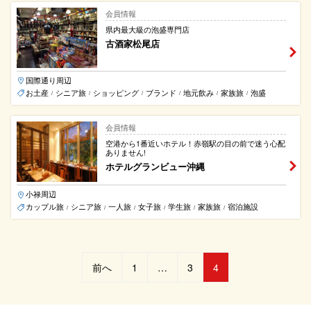
会員情報
県内最大級の泡盛専門店
古酒家松尾店
国際通り周辺
お土産
シニア旅
ショッピング
ブランド
地元飲み
家族旅
泡盛
/
/
/
/
/
/
会員情報
空港から1番近いホテル！赤嶺駅の目の前で迷う心配
ありません!
ホテルグランビュー沖縄
小禄周辺
カップル旅
シニア旅
一人旅
女子旅
学生旅
家族旅
宿泊施設
/
/
/
/
/
/
投
前へ
1
…
3
4
稿