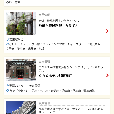
移動・交通
会員情報
老舗、琉球料理をご堪能ください
泡盛と琉球料理 うりずん
安里駅周辺
ゆいレール
カップル旅
グルメ
シニア旅
ナイトスポット
地元飲み
/
/
/
/
/
/
女子旅
学生旅
家族旅
泡盛
/
/
/
会員情報
アクセスが抜群で多様なシーンに適したビジネスホ
テル
ＧＲＧホテル那覇東町
那覇バスターミナル周辺
カップル旅
シニア旅
一人旅
女子旅
学生旅
家族旅
宿泊施設
/
/
/
/
/
/
会員情報
那覇空港よりわずか７分。温泉とプールを楽しめる
リゾートホテル