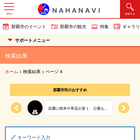
Menu
検索する
那覇市のイベント
那覇市の観光
特集
ギャラリ
サポートメニュー
検索結果
ホーム
>
検索結果
>
ページ 4
那覇市民のおすすめ
りした...
近隣に樹木や草花が多く、公園も...
キーワード入力