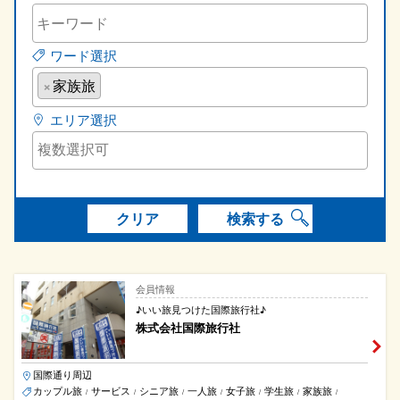
ワード選択
×
家族旅
エリア選択
クリア
検索する
会員情報
♪いい旅見つけた国際旅行社♪
株式会社国際旅行社
国際通り周辺
カップル旅
サービス
シニア旅
一人旅
女子旅
学生旅
家族旅
/
/
/
/
/
/
/