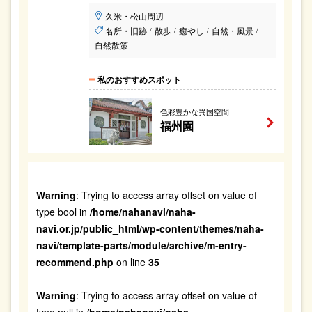
久米・松山周辺
名所・旧跡
散歩
癒やし
自然・風景
/
/
/
/
自然散策
私のおすすめスポット
色彩豊かな異国空間
福州園
Warning
: Trying to access array offset on value of
type bool in
/home/nahanavi/naha-
navi.or.jp/public_html/wp-content/themes/naha-
navi/template-parts/module/archive/m-entry-
recommend.php
on line
35
Warning
: Trying to access array offset on value of