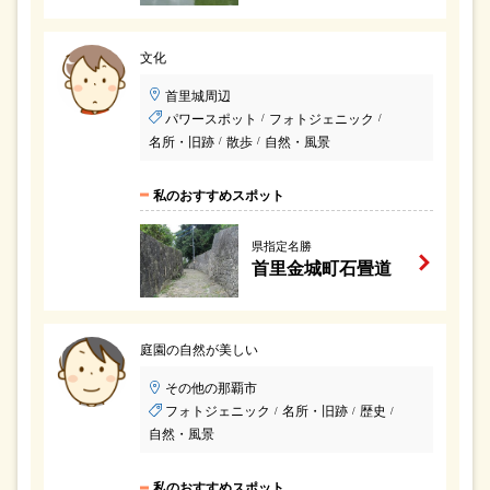
文化
首里城周辺
パワースポット
フォトジェニック
/
/
名所・旧跡
散歩
自然・風景
/
/
私のおすすめスポット
県指定名勝
首里金城町石畳道
庭園の自然が美しい
その他の那覇市
フォトジェニック
名所・旧跡
歴史
/
/
/
自然・風景
私のおすすめスポット