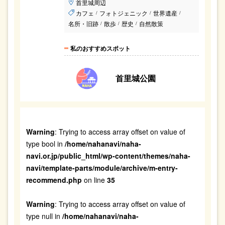
首里城周辺
カフェ
フォトジェニック
世界遺産
/
/
/
名所・旧跡
散歩
歴史
自然散策
/
/
/
私のおすすめスポット
首里城公園
Warning
: Trying to access array offset on value of
type bool in
/home/nahanavi/naha-
navi.or.jp/public_html/wp-content/themes/naha-
navi/template-parts/module/archive/m-entry-
recommend.php
on line
35
Warning
: Trying to access array offset on value of
type null in
/home/nahanavi/naha-