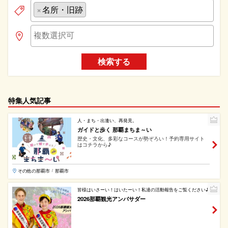
×
名所・旧跡
検索する
特集人気記事
人・まち・出逢い、再発見。
ガイドと歩く 那覇まちま～い
歴史・文化、多彩なコースが勢ぞろい！予約専用サイト
はコチラから♪
その他の那覇市
那覇市
/
皆様はいさーい！はいたーい！私達の活動報告をご覧ください♪
2026那覇観光アンバサダー