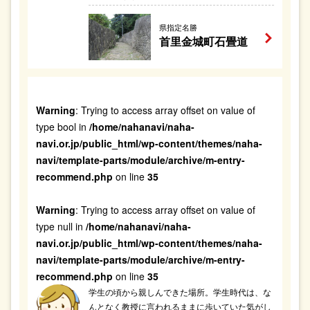
県指定名勝
首里金城町石畳道
Warning
: Trying to access array offset on value of
type bool in
/home/nahanavi/naha-
navi.or.jp/public_html/wp-content/themes/naha-
navi/template-parts/module/archive/m-entry-
recommend.php
on line
35
Warning
: Trying to access array offset on value of
type null in
/home/nahanavi/naha-
navi.or.jp/public_html/wp-content/themes/naha-
navi/template-parts/module/archive/m-entry-
recommend.php
on line
35
学生の頃から親しんできた場所。学生時代は、な
んとなく教授に言われるままに歩いていた気がし