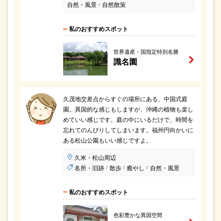
自然・風景
自然散策
/
私のおすすめスポット
世界遺産・国指定特別名勝
識名園
久茂地交差点からすぐの場所にある、中国式庭
園。異国的な感じもしますが、沖縄の植物も楽し
めていい感じです。庭の中にいるだけで、時間を
忘れてのんびりしてしまいます。福州円向かいに
ある松山公園もいい感じですよ。
久米・松山周辺
名所・旧跡
散歩
癒やし
自然・風景
/
/
/
私のおすすめスポット
色彩豊かな異国空間