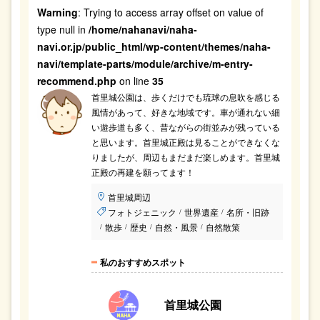
Warning
: Trying to access array offset on value of
type null in
/home/nahanavi/naha-
navi.or.jp/public_html/wp-content/themes/naha-
navi/template-parts/module/archive/m-entry-
recommend.php
on line
35
首里城公園は、歩くだけでも琉球の息吹を感じる
風情があって、好きな地域です。車が通れない細
い遊歩道も多く、昔ながらの街並みが残っている
と思います。首里城正殿は見ることができなくな
りましたが、周辺もまだまだ楽しめます。首里城
正殿の再建を願ってます！
首里城周辺
フォトジェニック
世界遺産
名所・旧跡
/
/
散歩
歴史
自然・風景
自然散策
/
/
/
/
私のおすすめスポット
首里城公園