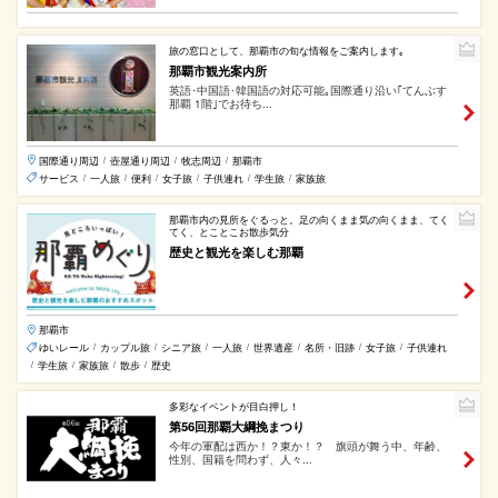
旅の窓口として、那覇市の旬な情報をご案内します｡
那覇市観光案内所
英語･中国語･韓国語の対応可能｡国際通り沿い｢てんぶす
那覇 1階｣でお待ち...
国際通り周辺
壺屋通り周辺
牧志周辺
那覇市
/
/
/
サービス
一人旅
便利
女子旅
子供連れ
学生旅
家族旅
/
/
/
/
/
/
那覇市内の見所をぐるっと。足の向くまま気の向くまま、てく
てく、とことこお散歩気分
歴史と観光を楽しむ那覇
那覇市
ゆいレール
カップル旅
シニア旅
一人旅
世界遺産
名所・旧跡
女子旅
子供連れ
/
/
/
/
/
/
/
学生旅
家族旅
散歩
歴史
/
/
/
/
多彩なイベントが目白押し！
第56回那覇大綱挽まつり
今年の軍配は西か！？東か！？ 旗頭が舞う中、年齢、
性別、国籍を問わず、人々...