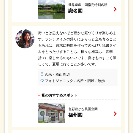
世界遺産・国指定特別名勝
識名園
街中とは思えないほど豊かな庭づくりが楽しめま
す。ランチタイムの帰りにふらっと立ち寄ること
もあれば、週末に時間を作ってのんびり読書タイ
ムをとったりすることも。様々な植栽も、四季
折々に楽しめるのもいいです。夏はものすごく涼
しくて、夏場に行くことが多いです。
久米・松山周辺
フォトジェニック
名所・旧跡
散歩
/
/
私のおすすめスポット
色彩豊かな異国空間
福州園