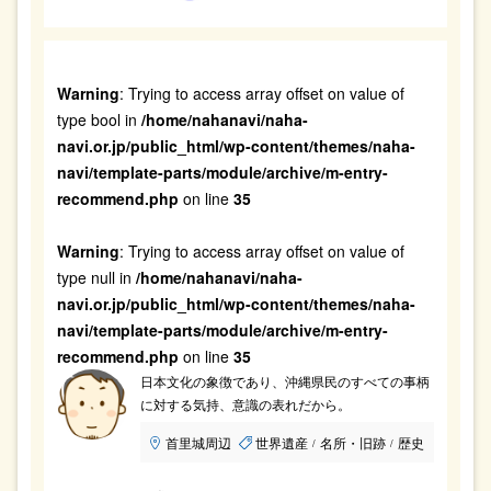
Warning
: Trying to access array offset on value of
type bool in
/home/nahanavi/naha-
navi.or.jp/public_html/wp-content/themes/naha-
navi/template-parts/module/archive/m-entry-
recommend.php
on line
35
Warning
: Trying to access array offset on value of
type null in
/home/nahanavi/naha-
navi.or.jp/public_html/wp-content/themes/naha-
navi/template-parts/module/archive/m-entry-
recommend.php
on line
35
日本文化の象徴であり、沖縄県民のすべての事柄
に対する気持、意識の表れだから。
首里城周辺
世界遺産
名所・旧跡
歴史
/
/