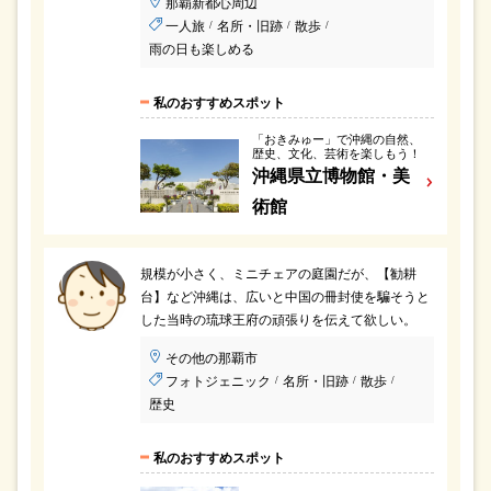
那覇新都心周辺
一人旅
名所・旧跡
散歩
/
/
/
雨の日も楽しめる
私のおすすめスポット
「おきみゅー」で沖縄の自然、
歴史、文化、芸術を楽しもう！
沖縄県立博物館・美
術館
規模が小さく、ミニチェアの庭園だが、【勧耕
台】など沖縄は、広いと中国の冊封使を騙そうと
した当時の琉球王府の頑張りを伝えて欲しい。
その他の那覇市
フォトジェニック
名所・旧跡
散歩
/
/
/
歴史
私のおすすめスポット