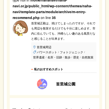
type null in
/home/nahanavi/naha-
navi.or.jp/public_html/wp-content/themes/naha-
navi/template-parts/module/archive/m-entry-
recommend.php
on line
35
首里城正殿は、焼けてしまったのですが、それで
も周辺を散策するだけでも十分に楽しめます。市
内に住んでいても、沖縄らしい趣のある風景だな
と感じることが出来ます。
首里城周辺
パワースポット
フォトジェニック
/
/
世界遺産
名所・旧跡
散歩
歴史
自然散策
/
/
/
/
私のおすすめスポット
首里城公園