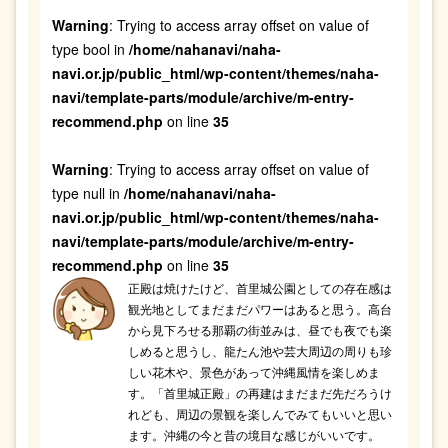
Warning
: Trying to access array offset on value of
type bool in
/home/nahanavi/naha-
navi.or.jp/public_html/wp-content/themes/naha-
navi/template-parts/module/archive/m-entry-
recommend.php
on line
35
Warning
: Trying to access array offset on value of
type null in
/home/nahanavi/naha-
navi.or.jp/public_html/wp-content/themes/naha-
navi/template-parts/module/archive/m-entry-
recommend.php
on line
35
正殿は焼けたけど、首里城公園としての存在感は
観光地としてまだまだパワーはあると思う。高台
から見下ろせる那覇の街並みは、昼でも夜でも楽
しめると思うし、龍たん池や芸大周辺の周りも珍
しい花木や、景色があって沖縄風情を楽しめま
す。「首里城正殿」の再建はまだまだ先だろうけ
れども、周辺の景観を楽しんでみてもいいと思い
ます。沖縄の今と昔の境目な感じがいいです。