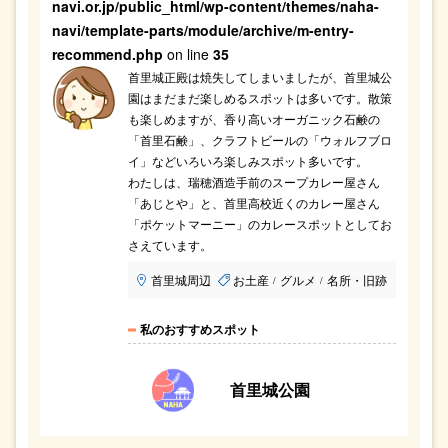
navi.or.jp/public_html/wp-content/themes/naha-
navi/template-parts/module/archive/m-entry-
recommend.php
on line
35
首里城正殿は焼失してしまいましたが、首里城公
園はまだまだ楽しめるスポットは多いです。散策
も楽しめますが、香り高いオーガニック石鹸の
「首里石鹸」、クラフトビールの「ウォルフブロ
イ」などいろいろ楽しみスポット多いです。
わたしは、瑞穂酒造手前のスープカレー屋さん
「あじとや」と、首里高校近くのカレー屋さん
「ポケットマーニー」のカレースポットとしてお
さえています。
首里城周辺
お土産
グルメ
名所・旧跡
/
/
私のおすすめスポット
首里城公園