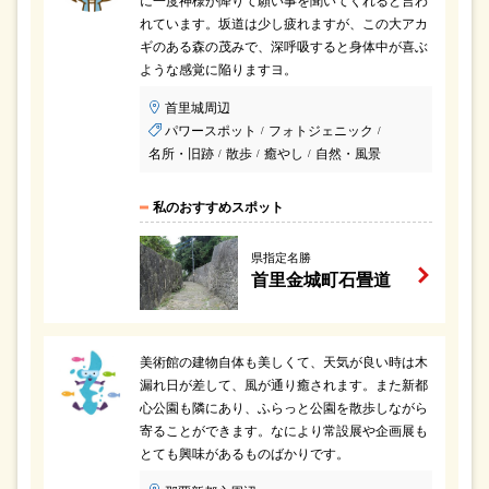
れています。坂道は少し疲れますが、この大アカ
ギのある森の茂みで、深呼吸すると身体中が喜ぶ
ような感覚に陥りますヨ。
首里城周辺
パワースポット
フォトジェニック
/
/
名所・旧跡
散歩
癒やし
自然・風景
/
/
/
私のおすすめスポット
県指定名勝
首里金城町石畳道
美術館の建物自体も美しくて、天気が良い時は木
漏れ日が差して、風が通り癒されます。また新都
心公園も隣にあり、ふらっと公園を散歩しながら
寄ることができます。なにより常設展や企画展も
とても興味があるものばかりです。