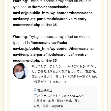
Warning
: Trying to access array offset on value of
type bool in
/home/nahanavi/naha-
navi.or.jp/public_html/wp-content/themes/naha-
navi/template-parts/module/archive/m-entry-
recommend.php
on line
35
Warning
: Trying to access array offset on value of
type null in
/home/nahanavi/naha-
navi.or.jp/public_html/wp-content/themes/naha-
navi/template-parts/module/archive/m-entry-
recommend.php
on line
35
焼けてしまいましたが、正殿はとてもきれいでし
た。公園敷地内も広く散策もよいです。首里城は
高台にあるので、夜に行くと那覇を一望できるの
で夜景がとてもきれいです。
首里城周辺
パワースポット
フォトジェニック
/
/
世界遺産
名所・旧跡
散歩
歴史
/
/
/
/
自然・風景
自然散策
/