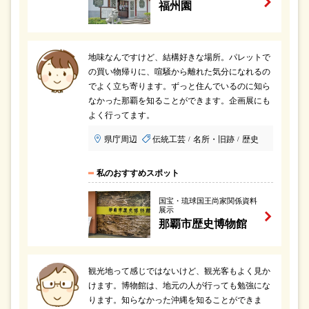
福州園
地味なんですけど、結構好きな場所。パレットで
の買い物帰りに、喧騒から離れた気分になれるの
でよく立ち寄ります。ずっと住んでいるのに知ら
なかった那覇を知ることができます。企画展にも
よく行ってます。
県庁周辺
伝統工芸
名所・旧跡
歴史
/
/
私のおすすめスポット
国宝・琉球国王尚家関係資料
展示
那覇市歴史博物館
観光地って感じではないけど、観光客もよく見か
けます。博物館は、地元の人が行っても勉強にな
ります。知らなかった沖縄を知ることができま