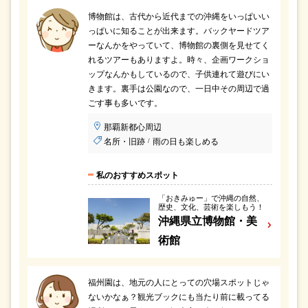
博物館は、古代から近代までの沖縄をいっぱいい
っぱいに知ることが出来ます。バックヤードツア
ーなんかをやっていて、博物館の裏側を見せてく
れるツアーもありますよ。時々、企画ワークショ
ップなんかもしているので、子供連れて遊びにい
きます。裏手は公園なので、一日中その周辺で過
ごす事も多いです。
那覇新都心周辺
名所・旧跡
雨の日も楽しめる
/
私のおすすめスポット
「おきみゅー」で沖縄の自然、
歴史、文化、芸術を楽しもう！
沖縄県立博物館・美
術館
福州園は、地元の人にとっての穴場スポットじゃ
ないかなぁ？観光ブックにも当たり前に載ってる