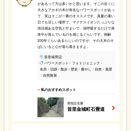
があるって方は多いかと思います。そこの近くに
大きなアカギの木が有名なパワースポットがあっ
て、実はそこが一番のオススメです。真夏の暑い
日でも涼しい場所で、マイナスイオンたっぷりな
清涼感ある空気と佇まいで、深呼吸するだけで身
体中が喜んでいるのを感じるぐらいです。樹齢
200年ぐらいあるらしいのですが、その大木のそ
ばにいると心が落ち着きますよ。
首里城周辺
パワースポット
フォトジェニック
/
/
名所・旧跡
散歩
歴史
癒やし
自然・風景
/
/
/
/
自然散策
/
私のおすすめスポット
県指定名勝
首里金城町石畳道