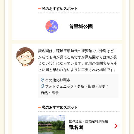
私のおすすめスポット
首里城公園
識名園は、琉球王朝時代の迎賓館で、沖縄はどこ
からでも海が見える島ですが識名園からは海が見
えない設計になっています。他国の訪問客から小
さい国と思われないように工夫された場所です。
その他の那覇市
フォトジェニック
名所・旧跡
歴史
/
/
/
自然・風景
私のおすすめスポット
世界遺産・国指定特別名勝
識名園