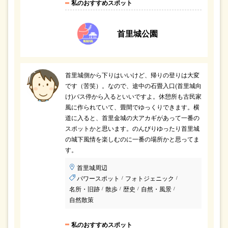
私のおすすめスポット
首里城公園
首里城側から下りはいいけど、帰りの登りは大変
です（苦笑）。なので、途中の石畳入口(首里城向
け)バス停から入るといいですよ。休憩所も古民家
風に作られていて、畳間でゆっくりできます。横
道に入ると、首里金城の大アカギがあって一番の
スポットかと思います。のんびりゆったり首里城
の城下風情を楽しむのに一番の場所かと思ってま
す。
首里城周辺
パワースポット
フォトジェニック
/
/
名所・旧跡
散歩
歴史
自然・風景
/
/
/
/
自然散策
私のおすすめスポット