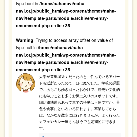
type bool in
/home/nahanavi/naha-
navi.or.jp/public_html/wp-content/themes/naha-
navi/template-parts/module/archive/m-entry-
recommend.php
on line
35
Warning
: Trying to access array offset on value of
type null in
/home/nahanavi/naha-
navi.or.jp/public_html/wp-content/themes/naha-
navi/template-parts/module/archive/m-entry-
recommend.php
on line
35
大学が首里城近くだったのと、住んでいるアパー
トも近所だったので、ほぼ庭でした。学校の課題
で、あちこち歩き回ったおかげで、歴史や文化的
にも学ぶことも多くお気に入りのスポットです。
細い路地道もあって車での移動は不便ですが、景
色や食事にといろいろ回れます。卒業してから
は、なかなか散歩には行きませんが、よく行った
カフェやカレー屋さんは今でも定期的に行きま
す。