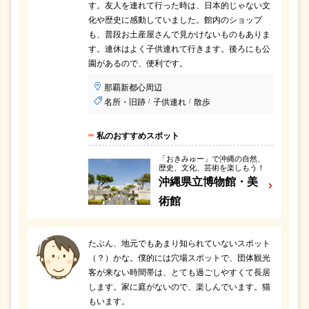
す。友人を連れて行った時は、日本的じゃない文
化や歴史に感動していました。館内のショップ
も、普段お土産屋さんで見かけないものもありま
す。連休はよく子供連れて行きます。後ろにも公
園があるので、便利です。
那覇新都心周辺
名所・旧跡
子供連れ
散歩
/
/
私のおすすめスポット
「おきみゅー」で沖縄の自然、
歴史、文化、芸術を楽しもう！
沖縄県立博物館・美
術館
たぶん、地元でもあまり知られていないスポット
（？）かな。僕的には穴場スポットで、団体観光
客が来ない時間帯は、とても過ごしやすくて長居
します。家に庭がないので、楽しんでいます。猫
もいます。