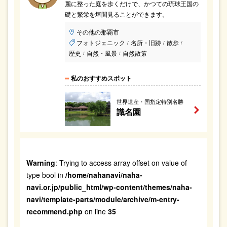
麗に整った庭を歩くだけで、かつての琉球王国の
礎と繁栄を垣間見ることができます。
その他の那覇市
フォトジェニック
名所・旧跡
散歩
/
/
/
歴史
自然・風景
自然散策
/
/
私のおすすめスポット
世界遺産・国指定特別名勝
識名園
Warning
: Trying to access array offset on value of
type bool in
/home/nahanavi/naha-
navi.or.jp/public_html/wp-content/themes/naha-
navi/template-parts/module/archive/m-entry-
recommend.php
on line
35