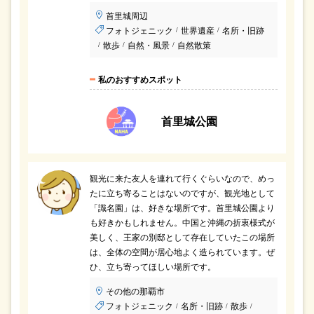
首里城周辺
フォトジェニック
世界遺産
名所・旧跡
/
/
散歩
自然・風景
自然散策
/
/
/
私のおすすめスポット
首里城公園
観光に来た友人を連れて行くぐらいなので、めっ
たに立ち寄ることはないのですが、観光地として
「識名園」は、好きな場所です。首里城公園より
も好きかもしれません。中国と沖縄の折衷様式が
美しく、王家の別邸として存在していたこの場所
は、全体の空間が居心地よく造られています。ぜ
ひ、立ち寄ってほしい場所です。
その他の那覇市
フォトジェニック
名所・旧跡
散歩
/
/
/