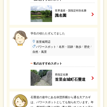
世界遺産・国指定特別名勝
識名園
学生の頃たたずんでました
首里城周辺
パワースポット
名所・旧跡
散歩
歴史
/
/
/
/
自然・風景
私のおすすめスポット
県指定名勝
首里金城町石畳道
石畳道の途中にある休憩所横から通る大アカギ
は、パワースポットとしても知られています。年
に一度神様が降りて願い事を聞いてくれると言わ