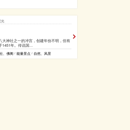
观光
八大神社之一的冲宫，创建年份不明，但有
1451年。传说国...
社、佛阁
能量景点
自然、风景
/
/