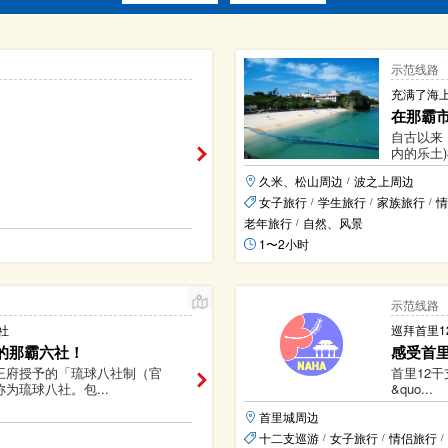
示范线路
充满了海
在那霸
自古以来，
内的乐土)
久米、松山周边
波之上周边
/
女子旅行
学生旅行
家族旅行
情
/
/
/
老年旅行
自然、风景
/
1〜2小时
示范线路
社
巡拜首里
的那霸六社！
感受首
王府授予的「琉球八社制（官
首里12
为琉球八社。包...
&quo...
首里城周边
十二支巡游
女子旅行
情侣旅行
/
/
/