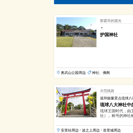
那霸市的观光
＊
护国神社
奥武山公园周边
神社、佛阁
示范线路
巡拜能量景点琉球八
琉球八大神社中
琉球王国时代，由
社）」称号的神社称
安里站周边
波之上周边
首里城周边
/
/