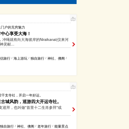
上门户的无穷魅力
市中心享受大海！
冲绳就有向大海彼岸的Niraikanai(仪来河
神灵献...
侣旅行
海上游玩
独自旅行
神社、佛阁
/
/
/
/
12干支寺社，开启一年好运。
里古城风韵，巡游四大开运寺社。
干支巡拜，也叫做"首里十二生肖参拜"或
独自旅行
神社、佛阁
老年旅行
能量景点
/
/
/