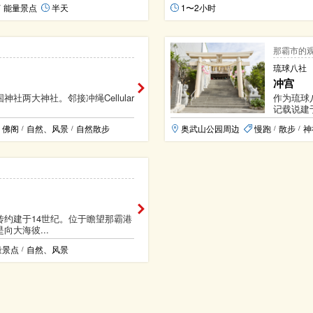
能量景点
半天
1〜2小时
/
那霸市的
琉球八社
冲宫
社两大神社。邻接冲绳Cellular
作为琉球
记载说建于
、佛阁
自然、风景
自然散步
奥武山公园周边
慢跑
散步
神
/
/
/
/
传约建于14世纪。位于瞻望那霸港
向大海彼...
量景点
自然、风景
/