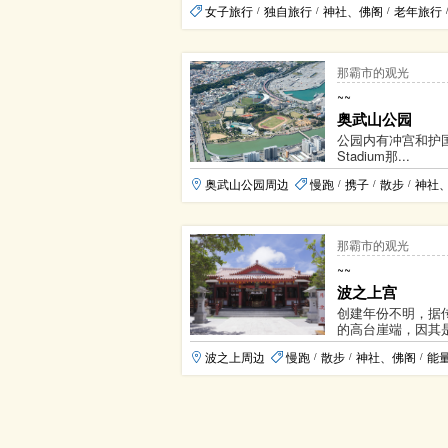
女子旅行
独自旅行
神社、佛阁
老年旅行
/
/
/
那霸市的观光
~~
奥武山公园
公园内有冲宫和护国神
Stadium那...
奥武山公园周边
慢跑
携子
散步
神社
/
/
/
那霸市的观光
~~
波之上宫
创建年份不明，据
的高台崖端，因其是
波之上周边
慢跑
散步
神社、佛阁
能
/
/
/