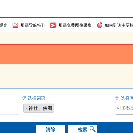
观光
那霸导航特刊
那霸免费图像采集
如何到访主要
选择词语
选择
×
神社、佛阁
清除
检索