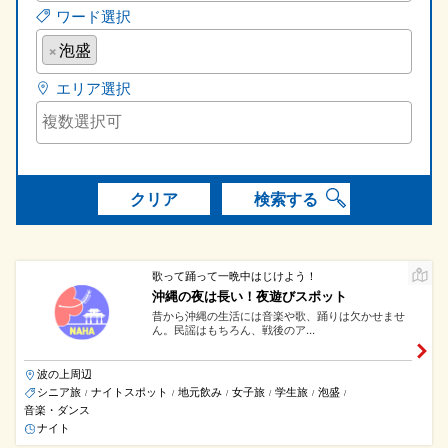
ワード選択
×
泡盛
エリア選択
クリア
検索する
歌って踊って一晩中はじけよう！
沖縄の夜は長い！夜遊びスポット
昔から沖縄の生活には音楽や歌、踊りは欠かせませ
ん。民謡はもちろん、戦後のア...
波の上周辺
シニア旅
ナイトスポット
地元飲み
女子旅
学生旅
泡盛
/
/
/
/
/
/
音楽・ダンス
ナイト