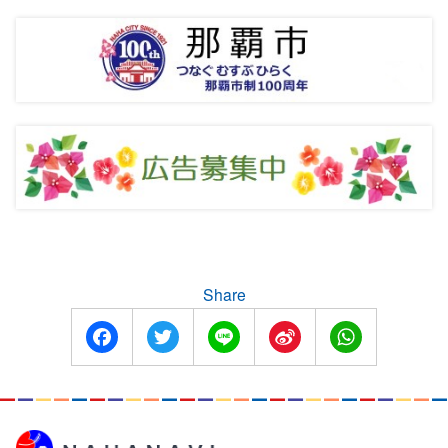
Share
Facebook
Twitter
Line
Sina
WhatsApp
Weibo