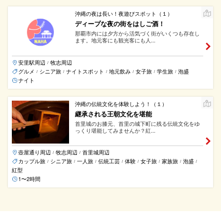
沖縄の夜は長い！夜遊びスポット（１）
ディープな夜の街をはしご酒！
那覇市内には夕方から活気づく街がいくつも存在し
ます。地元客にも観光客にも人...
安里駅周辺
牧志周辺
/
グルメ
シニア旅
ナイトスポット
地元飲み
女子旅
学生旅
泡盛
/
/
/
/
/
/
ナイト
沖縄の伝統文化を体験しよう！（１）
継承される王朝文化を堪能
首里城のお膝元、首里の城下町に残る伝統文化をゆ
っくり堪能してみませんか？紅...
壺屋通り周辺
牧志周辺
首里城周辺
/
/
カップル旅
シニア旅
一人旅
伝統工芸
体験
女子旅
家族旅
泡盛
/
/
/
/
/
/
/
/
紅型
1〜2時間