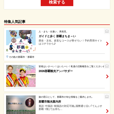
検索する
特集人気記事
人・まち・出逢い、再発見。
ガイドと歩く 那覇まちま～い
歴史・文化、多彩なコースが勢ぞろい！予約専用サイト
はコチラから♪
その他の那覇市
那覇市
/
皆様はいさーい！はいたーい！私達の活動報告をご覧ください♪
2026那覇観光アンバサダー
旅の窓口として、那覇市の旬な情報をご案内します｡
那覇市観光案内所
英語･中国語･韓国語の対応可能｡国際通り沿い｢てんぶす
那覇 1階｣でお待ち...