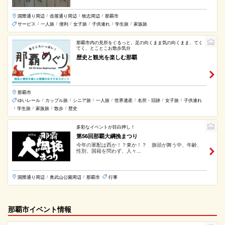
国際通り周辺
壺屋通り周辺
牧志周辺
那覇市
/
/
/
サービス
一人旅
便利
女子旅
子供連れ
学生旅
家族旅
/
/
/
/
/
/
那覇市内の見所をぐるっと。足の向くまま気の向くまま、てく
てく、とことこお散歩気分
歴史と観光を楽しむ那覇
那覇市
ゆいレール
カップル旅
シニア旅
一人旅
世界遺産
名所・旧跡
女子旅
子供連れ
/
/
/
/
/
/
/
学生旅
家族旅
散歩
歴史
/
/
/
/
多彩なイベントが目白押し！
第56回那覇大綱挽まつり
今年の軍配は西か！？東か！？ 旗頭が舞う中、年齢、
性別、国籍を問わず、人々...
国際通り周辺
奥武山公園周辺
那覇市
行事
/
/
那覇市イベント情報