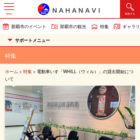
Menu
検索する
那覇市のイベント
那覇市の観光
特集
ギャラリ
サポートメニュー
特集
ホーム
>
特集
>
電動車いす「WHILL（ウィル）」の貸出開始につ
いて