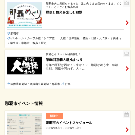
那覇市内の見所をぐるっと。足の向くまま気の向くまま、てく
てく、とことこお散歩気分
歴史と観光を楽しむ那覇
那覇市
ゆいレール
カップル旅
シニア旅
一人旅
世界遺産
名所・旧跡
女子旅
子供連れ
/
/
/
/
/
/
/
学生旅
家族旅
散歩
歴史
/
/
/
/
多彩なイベントが目白押し！
第56回那覇大綱挽まつり
今年の軍配は西か！？東か！？ 旗頭が舞う中、年齢、
性別、国籍を問わず、人々...
国際通り周辺
奥武山公園周辺
那覇市
行事
/
/
那覇市イベント情報
開催中
那覇市のイベントスケジュール
2026/01/01 - 2026/12/31