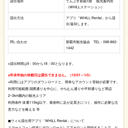
貸出場所
てんぶす那覇1階 観光案内所
（WHILLステーション）
貸出⽅法
アプリ「WHILL Rental」から貸
出/返却します。
問い合わせ
那覇市観光協会 TEL：098-862-
1442
※貸出時間は9：00から18：00となります。
※年末年始の休館日は貸出できません。（12/31～1/3）
※利⽤にはアプリのダウンロードと、簡単なアカウント登録が必要です。
利⽤可能範囲 国際通りを中⼼に、やちむん通りや平和通りなど周辺
2~3km圏内の観光エリア
利⽤条件 体重115kg以下、着座時に⾜が⾜置きにつく、操作に必要な注
意⼒などを備える 等
◼ウィル貸出⽤アプリ「WHILL Rental」について
スマートフォン端末にダウンロードしてアカウント登録することで、ど