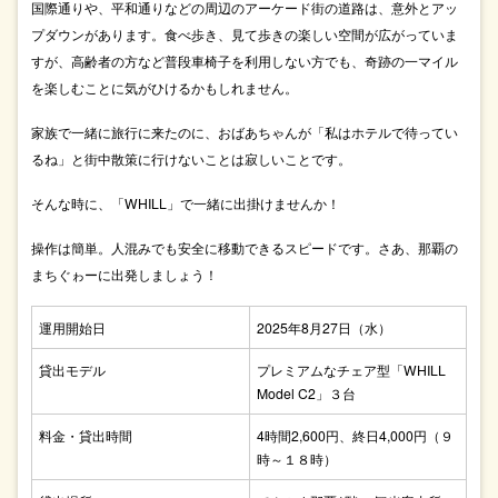
国際通りや、平和通りなどの周辺のアーケード街の道路は、意外とアッ
プダウンがあります。食べ歩き、見て歩きの楽しい空間が広がっていま
すが、高齢者の方など普段車椅子を利用しない方でも、奇跡の一マイル
を楽しむことに気がひけるかもしれません。
家族で一緒に旅行に来たのに、おばあちゃんが「私はホテルで待ってい
るね」と街中散策に行けないことは寂しいことです。
そんな時に、「WHILL」で一緒に出掛けませんか！
操作は簡単。人混みでも安全に移動できるスピードです。さあ、那覇の
まちぐゎーに出発しましょう！
運⽤開始⽇
2025年8⽉27⽇（⽔）
貸出モデル
プレミアムなチェア型「WHILL
Model C2」３台
料⾦・貸出時間
4時間2,600円、終⽇4,000円（９
時～１８時）