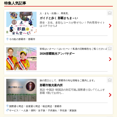
特集人気記事
人・まち・出逢い、再発見。
ガイドと歩く 那覇まちま～い
歴史・文化、多彩なコースが勢ぞろい！予約専用サイト
はコチラから♪
その他の那覇市
那覇市
/
皆様はいさーい！はいたーい！私達の活動報告をご覧ください♪
2026那覇観光アンバサダー
旅の窓口として、那覇市の旬な情報をご案内します｡
那覇市観光案内所
英語･中国語･韓国語の対応可能｡国際通り沿い｢てんぶす
那覇 1階｣でお待ち...
国際通り周辺
壺屋通り周辺
牧志周辺
那覇市
/
/
/
サービス
一人旅
便利
女子旅
子供連れ
学生旅
家族旅
/
/
/
/
/
/