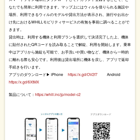
なたでも簡単に利⽤できます。マップ上にはウィルを借りられる施設や
場所、利⽤できるウィルのモデルや貸出⽅法が表⽰され、旅⾏やお出か
け先におけるWHILLモビリティサービスの有無を事前に調べることがで
きます。
貸出時は、利⽤する機体と利⽤プランを選択して決済完了した上、機体
に貼付されたQRコードを読み取ることで解錠、利⽤を開始します。乗⾞
中はアプリから施錠も可能で、お⼿洗いや買い物など、機体から⼀時的
に離れる際も安⼼です。利⽤後は貸出場所に機体を戻し、アプリで返却
⼿続きを⾏います。
アプリのダウンロード▶ iPhone
https://x.gd/OV2f7
Android
https://x.gd/6XtMX
製品について：
https://whill.inc/jp/model-c2