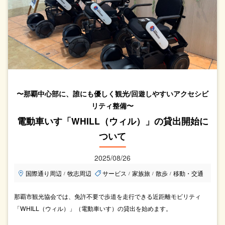
〜那覇中⼼部に、誰にも優しく観光/回遊しやすいアクセシビ
リティ整備〜
電動車いす「WHILL（ウィル）」の貸出開始に
ついて
2025/08/26
国際通り周辺
牧志周辺
サービス
家族旅
散歩
移動・交通
/
/
/
/
那覇市観光協会では、免許不要で歩道を走行できる近距離モビリティ
「WHILL（ウィル）」（電動車いす）の貸出を始めます。