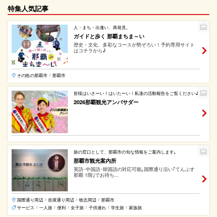
特集人気記事
人・まち・出逢い、再発見。
ガイドと歩く 那覇まちま～い
歴史・文化、多彩なコースが勢ぞろい！予約専用サイト
はコチラから♪
その他の那覇市
那覇市
/
皆様はいさーい！はいたーい！私達の活動報告をご覧ください♪
2026那覇観光アンバサダー
旅の窓口として、那覇市の旬な情報をご案内します｡
那覇市観光案内所
英語･中国語･韓国語の対応可能｡国際通り沿い｢てんぶす
那覇 1階｣でお待ち...
国際通り周辺
壺屋通り周辺
牧志周辺
那覇市
/
/
/
サービス
一人旅
便利
女子旅
子供連れ
学生旅
家族旅
/
/
/
/
/
/