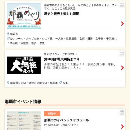
那覇市内の見所をぐるっと。足の向くまま気の向くまま、てく
てく、とことこお散歩気分
歴史と観光を楽しむ那覇
那覇市
ゆいレール
カップル旅
シニア旅
一人旅
世界遺産
名所・旧跡
女子旅
子供連れ
/
/
/
/
/
/
/
学生旅
家族旅
散歩
歴史
/
/
/
/
多彩なイベントが目白押し！
第56回那覇大綱挽まつり
今年の軍配は西か！？東か！？ 旗頭が舞う中、年齢、
性別、国籍を問わず、人々...
国際通り周辺
奥武山公園周辺
那覇市
行事
/
/
那覇市イベント情報
開催中
那覇市のイベントスケジュール
2026/01/01 - 2026/12/31