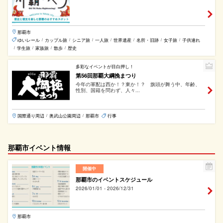
那覇市
ゆいレール
カップル旅
シニア旅
一人旅
世界遺産
名所・旧跡
女子旅
子供連れ
/
/
/
/
/
/
/
学生旅
家族旅
散歩
歴史
/
/
/
/
多彩なイベントが目白押し！
第56回那覇大綱挽まつり
今年の軍配は西か！？東か！？ 旗頭が舞う中、年齢、
性別、国籍を問わず、人々...
国際通り周辺
奥武山公園周辺
那覇市
行事
/
/
那覇市イベント情報
開催中
那覇市のイベントスケジュール
2026/01/01 - 2026/12/31
那覇市