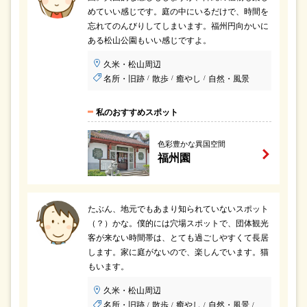
めていい感じです。庭の中にいるだけで、時間を
忘れてのんびりしてしまいます。福州円向かいに
ある松山公園もいい感じですよ。
久米・松山周辺
名所・旧跡
散歩
癒やし
自然・風景
/
/
/
私のおすすめスポット
色彩豊かな異国空間
福州園
たぶん、地元でもあまり知られていないスポット
（？）かな。僕的には穴場スポットで、団体観光
客が来ない時間帯は、とても過ごしやすくて長居
します。家に庭がないので、楽しんでいます。猫
もいます。
久米・松山周辺
名所・旧跡
散歩
癒やし
自然・風景
/
/
/
/