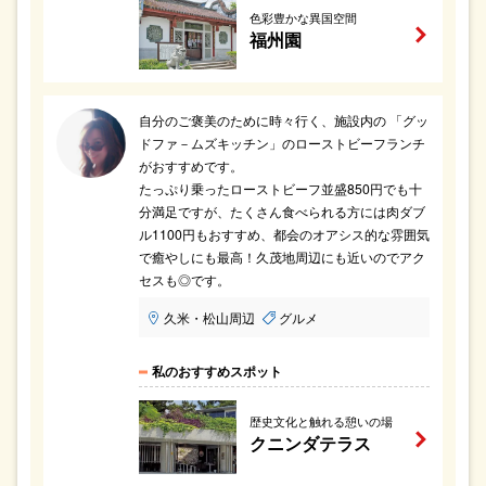
色彩豊かな異国空間
福州園
自分のご褒美のために時々行く、施設内の 「グッ
ドファ－ムズキッチン」のローストビーフランチ
がおすすめです。
たっぷり乗ったローストビーフ並盛850円でも十
分満足ですが、たくさん食べられる方には肉ダブ
ル1100円もおすすめ、都会のオアシス的な雰囲気
で癒やしにも最高！久茂地周辺にも近いのでアク
セスも◎です。
久米・松山周辺
グルメ
私のおすすめスポット
歴史文化と触れる憩いの場
クニンダテラス