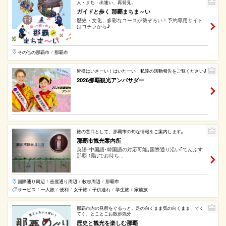
人・まち・出逢い、再発見。
ガイドと歩く 那覇まちま～い
歴史・文化、多彩なコースが勢ぞろい！予約専用サイト
はコチラから♪
その他の那覇市
那覇市
/
皆様はいさーい！はいたーい！私達の活動報告をご覧ください♪
2026那覇観光アンバサダー
旅の窓口として、那覇市の旬な情報をご案内します｡
那覇市観光案内所
英語･中国語･韓国語の対応可能｡国際通り沿い｢てんぶす
那覇 1階｣でお待ち...
国際通り周辺
壺屋通り周辺
牧志周辺
那覇市
/
/
/
サービス
一人旅
便利
女子旅
子供連れ
学生旅
家族旅
/
/
/
/
/
/
那覇市内の見所をぐるっと。足の向くまま気の向くまま、てく
てく、とことこお散歩気分
歴史と観光を楽しむ那覇