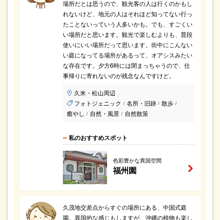
場所だとは思うので、観光客の人は行くのかもし
れないけど、地元の人はそれほど知ってない行っ
たことないっていう人多いかも。でも、すごくい
い場所だと思います。観光で楽しむよりも、普段
使いにいい場所だって思います。街中にこんない
い庭になってる場所があるって、オアシスみたい
な存在です。夕方6時には閉まっちゃうので、仕
事帰りに寄れないのが残念なんですけど。
久米・松山周辺
フォトジェニック
名所・旧跡
散歩
/
/
/
癒やし
自然・風景
自然散策
/
/
私のおすすめスポット
色彩豊かな異国空間
福州園
久茂地交差点からすぐの場所にある、中国式庭
園。異国的な感じもしますが、沖縄の植物も楽し