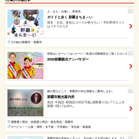
人・まち・出逢い、再発見。
ガイドと歩く 那覇まちま～い
歴史・文化、多彩なコースが勢ぞろい！予約専用サイト
はコチラから♪
その他の那覇市
那覇市
/
皆様はいさーい！はいたーい！私達の活動報告をご覧ください♪
2026那覇観光アンバサダー
旅の窓口として、那覇市の旬な情報をご案内します｡
那覇市観光案内所
英語･中国語･韓国語の対応可能｡国際通り沿い｢てんぶす
那覇 1階｣でお待ち...
国際通り周辺
壺屋通り周辺
牧志周辺
那覇市
/
/
/
サービス
一人旅
便利
女子旅
子供連れ
学生旅
家族旅
/
/
/
/
/
/
那覇市内の見所をぐるっと。足の向くまま気の向くまま、てく