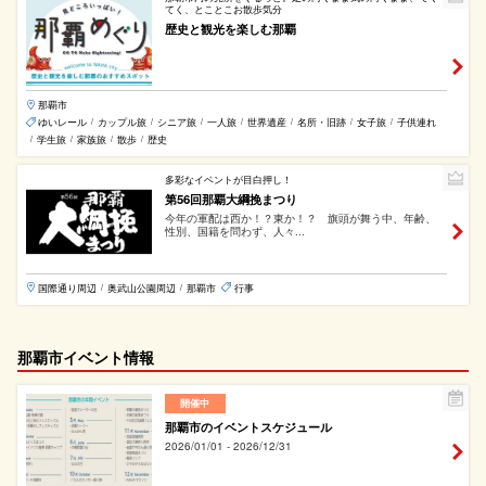
てく、とことこお散歩気分
歴史と観光を楽しむ那覇
那覇市
ゆいレール
カップル旅
シニア旅
一人旅
世界遺産
名所・旧跡
女子旅
子供連れ
/
/
/
/
/
/
/
学生旅
家族旅
散歩
歴史
/
/
/
/
多彩なイベントが目白押し！
第56回那覇大綱挽まつり
今年の軍配は西か！？東か！？ 旗頭が舞う中、年齢、
性別、国籍を問わず、人々...
国際通り周辺
奥武山公園周辺
那覇市
行事
/
/
那覇市イベント情報
開催中
那覇市のイベントスケジュール
2026/01/01 - 2026/12/31