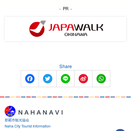
PR
Share
Facebook
Twitter
Line
Sina
WhatsApp
Weibo
那覇市観光協会
Naha City Tourist Information