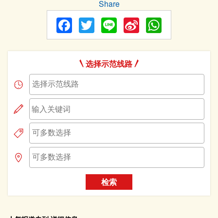
Share
Facebook
Twitter
Line
Sina
WhatsA
Weibo
选择示范线路
检索