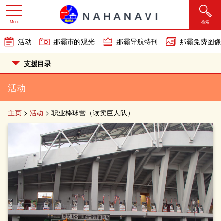
Menu
检索
活动
那霸市的观光
那霸导航特刊
那霸免费图像
支援目录
活动
主页
>
活动
>
职业棒球营（读卖巨人队）