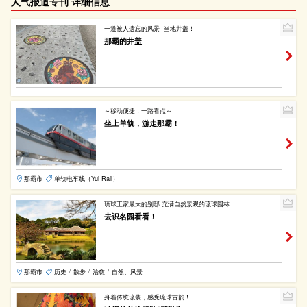
人气报道专刊 详细信息
一道被人遗忘的风景--当地井盖！
那霸的井盖
～移动便捷，一路看点～
坐上单轨，游走那霸！
那霸市
单轨电车线（Yui Rail）
琉球王家最大的别邸 充满自然景观的琉球园林
去识名园看看！
那霸市
历史
散步
治愈
自然、风景
/
/
/
身着传统琉装，感受琉球古韵！