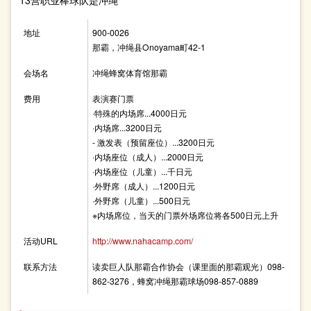
13营职业棒球队是冲绳
地址
900-0026
那霸，冲绳县Onoyama町42-1
会场名
冲绳蜂窝体育馆那霸
费用
表演赛门票
·特殊的内场席...4000日元
·内场席...3200日元
- 激发表（预留座位）...3200日元
·内场座位（成人）...2000日元
·内场座位（儿童）...千日元
·外野席（成人）...1200日元
·外野席（儿童）...500日元
※内场席位，当天的门票外场席位将各500日元上升
活动URL
http://www.nahacamp.com/
联系方法
读卖巨人队那霸合作协会（课里面的那霸观光）098-
862-3276，蜂窝冲绳那霸球场098-857-0889