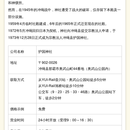
和神馔所。
然而，在1945年的冲绳战中，神社遭受了战火的破坏，仅存留下本殿及一
部分设施。
1959年4月临时社殿建成，6年后的1965年正式迁至现在的社殿。
1972年5月冲绳回归日本为契机，神社向冲绳县提交宗教法人申请，于
1973年12月28日正式成为宗教法人冲绳县护国神社。
公司名称
护国神社
地址
〒902-0026
冲绳县那霸市奥武山町44番地（奥武山公园内）
获取方式
从YUI-Rail壶川站・奥武山公园站徒步5分钟
从YUI-Rail旭桥站徒步10分钟
公交车（9・23・25・33・46路）奥武山公园站下
车，徒步2分钟
價格示例
免费
营业时间
24小时开放（受理9：00～16：30）