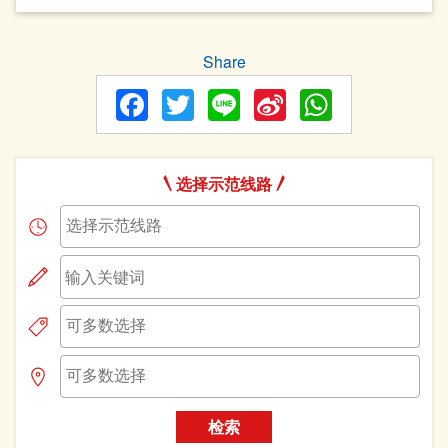
Share
Facebook
Twitter
Line
Sina
WhatsA
Weibo
选择示范线路
检索