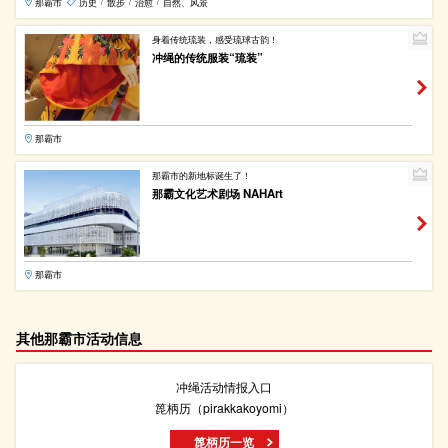
那霸市
历史
散步
治愈
自然、风景
/
/
/
身着传统琉装，感受琉球古韵！
冲绳的传统服装“琉装”
那霸市
那霸市的新地标诞生了！
那霸文化艺术剧场 NAHArt
那霸市
其他那霸市活动信息
冲绳活动情报入口
箆柄历（pirakkakoyomi）
箆柄历一览