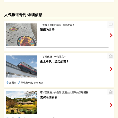
人气报道专刊 详细信息
一道被人遗忘的风景--当地井盖！
那霸的井盖
～移动便捷，一路看点～
坐上单轨，游走那霸！
那霸市
单轨电车线（Yui Rail）
琉球王家最大的别邸 充满自然景观的琉球园林
去识名园看看！