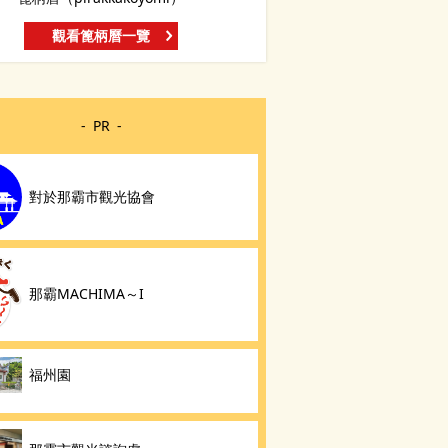
觀看篦柄曆一覽
PR
對於那霸市觀光協會
那霸MACHIMA～I
福州園