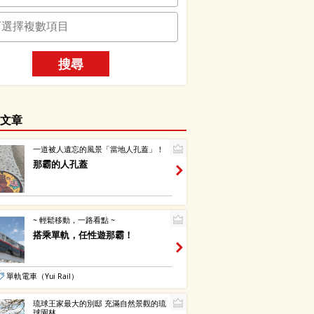
搜尋
文章
一道被人遺忘的風景「當地人孔蓋」！
那霸的人孔蓋
~ 輕鬆移動，一路看點 ~
搭乘單軌，任性遊那霸！
單軌電車（Yui Rail）
琉球王家最大的別邸 充滿自然景觀的琉
球園林