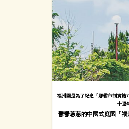
福州園是為了紀念「那霸市制實施
十週
鬱鬱蔥蔥的中國式庭園「福州