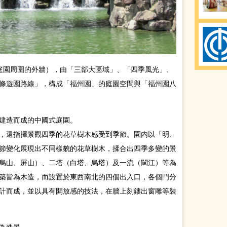
括庭園周圍的外牆），由「三部大區域」、「四季風光」、
條遊園路線」，構成「福州園」的庭園空間與「福州園八
建造而成的中國式庭園。
，還指揮景觀四季的花草樹木感受到季節。園内以「明、
節變化展現出不同樣貌的花草樹木，揉合出四季多變的景
烏山、屏山）、二塔（白塔、烏塔）及一流（閩江）等為
築皆為木造，而設置於東西南北的四個出入口，各個門分
計而成，並以具有開放感的技法，在牆上刻鏤出窗雕等裝