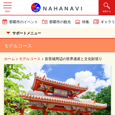
Menu
検索する
那覇市のイベント
那覇市の観光
特集
ギャラリ
サポートメニュー
モデルコース
ホーム
>
モデルコース
>
首里城周辺の世界遺産と文化財巡り