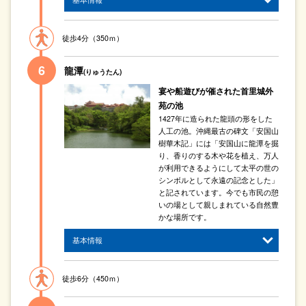
徒歩4分（350ｍ）
龍潭
(りゅうたん)
宴や船遊びが催された首里城外
苑の池
1427年に造られた龍頭の形をした
人工の池。沖縄最古の碑文「安国山
樹華木記」には「安国山に龍潭を掘
り、香りのする木や花を植え、万人
が利用できるようにして太平の世の
シンボルとして永遠の記念とした」
と記されています。今でも市民の憩
いの場として親しまれている自然豊
かな場所です。
基本情報
徒歩6分（450ｍ）