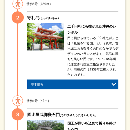
徒歩5分（350ｍ）
守礼門
(しゅれいもん)
二千円札にも描かれた沖縄のシ
ンボル
門に掲げられている「守禮之邦」と
は「礼儀を守る国」という意味。首
里城にある数多くの門のなかでもデ
ザインのバランスがよく、気品に満
ちた美しい門です。1527～55年頃
に建立され国宝に指定されました
が、現在の門は1958年に復元され
たものです。
基本情報
徒歩1分（45ｍ）
園比屋武御嶽石門
(そのひやんうたきいしもん)
国王が願いを込めて祈りを捧げ
た石門