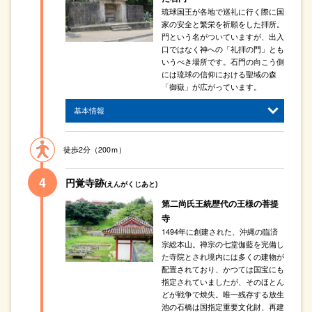
琉球国王が各地で巡礼に行く際に国
家の安全と繁栄を祈願をした拝所。
門という名がついていますが、出入
口ではなく神への「礼拝の門」とも
いうべき場所です。石門の向こう側
には琉球の信仰における聖域の森
「御嶽」が広がっています。
基本情報
徒歩2分（200ｍ）
円覚寺跡
(えんがくじあと)
第二尚氏王統歴代の王様の菩提
寺
1494年に創建された、沖縄の臨済
宗総本山。禅宗の七堂伽藍を完備し
た寺院とされ境内には多くの建物が
配置されており、かつては国宝にも
指定されていましたが、そのほとん
どが戦争で焼失。唯一残存する放生
池の石橋は国指定重要文化財、再建