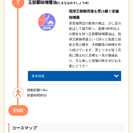
玉那覇味噌醤油
(たまなはみそしょうゆ)
琉球王朝御用達を受け継ぐ老舗
味噌蔵
首里城周辺の散策の後は、少し足の
延ばして城下町へ。創業160年以上
の歴史を持つ玉那覇味噌醤油は、琉
球王家御用達という誇りと知恵と技
術を受け継ぎ、天然醸造の味噌を作
り続けています。苔とツタが這う石
垣に囲まれた店構も一見の価値あ
り。王も食した老舗の味をぜひお土
産にどうぞ！
基本情報
移動距離1.8㎞
所要時間90分
END
コースマップ