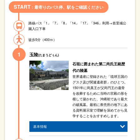
START
: 最寄りのバス停、駅をご確認ください
路線バス「1」「7」「8」「14」「17」「346」利用→首里城公
園入口下車
徒歩5分（400ｍ）
玉陵
(たまうどぅん)
石垣に囲まれた第二尚氏王統歴
代の陵墓
世界遺産に登録された「琉球王国の
グスク及び関連遺産群」のひとつ。
1501年に尚真王が父尚円王の遺骨
を改葬するために当時の宮殿の形を
模して築かれた、沖縄初であり最大
の破風墓。最初に券売所の地下にあ
る資料展示室で理解を深めてから見
学することをおすすめします。
基本情報