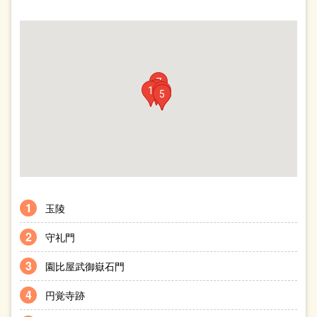
7
6
1
4
2
3
5
玉陵
守礼門
園比屋武御嶽石門
円覚寺跡