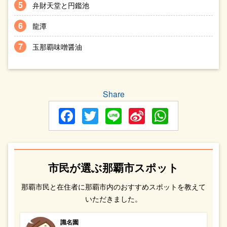
弁財天堂と円鑑池
龍潭
玉那覇味噌醤油
Share
Facebook
Twitter
Line
Sina
WhatsA
Weibo
市民が選ぶ那覇市スポット
那覇市民と在住者に那覇市内のおすすめスポットを教えて
いただきました。
識名園