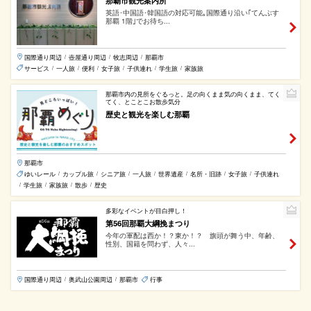
那覇市観光案内所
英語･中国語･韓国語の対応可能｡国際通り沿い｢てんぶす
那覇 1階｣でお待ち...
国際通り周辺
壺屋通り周辺
牧志周辺
那覇市
/
/
/
サービス
一人旅
便利
女子旅
子供連れ
学生旅
家族旅
/
/
/
/
/
/
那覇市内の見所をぐるっと。足の向くまま気の向くまま、てく
てく、とことこお散歩気分
歴史と観光を楽しむ那覇
那覇市
ゆいレール
カップル旅
シニア旅
一人旅
世界遺産
名所・旧跡
女子旅
子供連れ
/
/
/
/
/
/
/
学生旅
家族旅
散歩
歴史
/
/
/
/
多彩なイベントが目白押し！
第56回那覇大綱挽まつり
今年の軍配は西か！？東か！？ 旗頭が舞う中、年齢、
性別、国籍を問わず、人々...
国際通り周辺
奥武山公園周辺
那覇市
行事
/
/