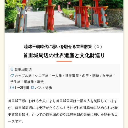
琉球王朝時代に思いを馳せる首里散策（１）
首里城周辺の世界遺産と文化財巡り
首里城周辺
カップル旅
シニア旅
一人旅
世界遺産
名所・旧跡
女子旅
/
/
/
/
/
/
学生旅
家族旅
歴史
/
/
1〜2時間
バス
徒歩
/
首里城正殿における火災により首里城公園は一部立入を制限しています
が、首里城周辺には史跡がたくさん！それぞれの建造物に込められた歴
史背景を知り、かつての首里城の姿や琉球王朝の栄華に思いを馳せるコ
ースです。