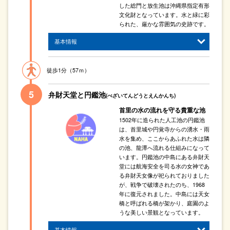
した総門と放生池は沖縄県指定有形
文化財となっています。水と緑に彩
られた、厳かな雰囲気の史跡です。
基本情報
徒歩1分（57ｍ）
弁財天堂と円鑑池
(べざいてんどうとえんかんち)
首里の水の流れを守る貴重な池
1502年に造られた人工池の円鑑池
は、首里城や円覚寺からの湧水・雨
水を集め、ここからあふれた水は隣
の池、龍潭へ流れる仕組みになって
います。円鑑池の中島にある弁財天
堂には航海安全を司る水の女神であ
る弁財天女像が祀られておりました
が、戦争で破壊されたのち、1968
年に復元されました。中島には天女
橋と呼ばれる橋が架かり、庭園のよ
うな美しい景観となっています。
基本情報