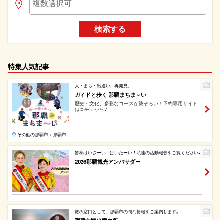
検索する
特集人気記事
人・まち・出逢い、再発見。
ガイドと歩く 那覇まちま～い
歴史・文化、多彩なコースが勢ぞろい！予約専用サイト
はコチラから♪
その他の那覇市
那覇市
/
皆様はいさーい！はいたーい！私達の活動報告をご覧ください♪
2026那覇観光アンバサダー
旅の窓口として、那覇市の旬な情報をご案内します｡