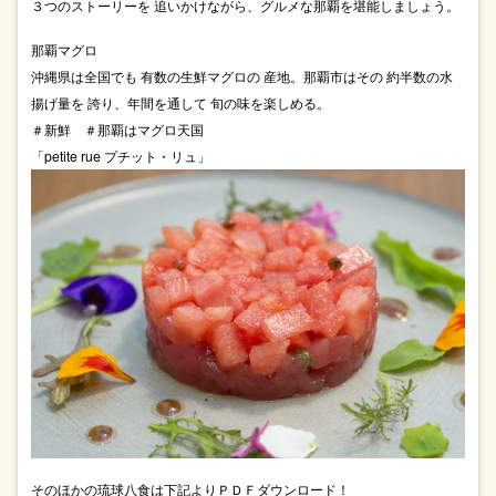
３つのストーリーを 追いかけながら、グルメな那覇を堪能しましょう。
那覇マグロ
沖縄県は全国でも 有数の生鮮マグロの 産地。那覇市はその 約半数の水
揚げ量を 誇り、年間を通して 旬の味を楽しめる。
＃新鮮 ＃那覇はマグロ天国
「petite rue プチット・リュ」
そのほかの琉球八食は下記よりＰＤＦダウンロード！