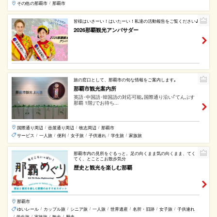
その他の那覇市
那覇市
/
皆様はいさーい！はいたーい！私達の活動報告をご覧ください♪
2026那覇観光アンバサダー
旅の窓口として、那覇市の旬な情報をご案内します｡
那覇市観光案内所
英語･中国語･韓国語の対応可能｡国際通り沿い｢てんぶす
那覇 1階｣でお待ち...
国際通り周辺
壺屋通り周辺
牧志周辺
那覇市
/
/
/
サービス
一人旅
便利
女子旅
子供連れ
学生旅
家族旅
/
/
/
/
/
/
那覇市内の見所をぐるっと。足の向くまま気の向くまま、てく
てく、とことこお散歩気分
歴史と観光を楽しむ那覇
那覇市
ゆいレール
カップル旅
シニア旅
一人旅
世界遺産
名所・旧跡
女子旅
子供連れ
/
/
/
/
/
/
/
学生旅
家族旅
散歩
歴史
/
/
/
/