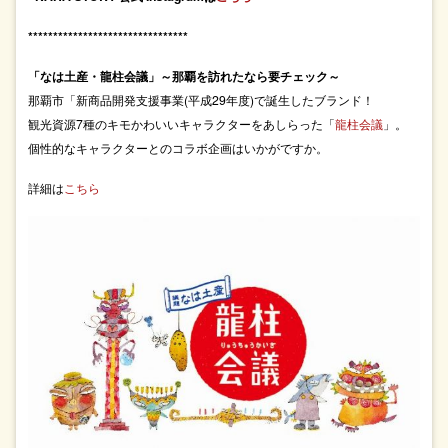
********************************
「なは土産・龍柱会議」～那覇を訪れたなら要チェック～
那覇市「新商品開発支援事業(平成29年度)で誕生したブランド！
観光資源7種のキモかわいいキャラクターをあしらった「
龍柱会議
」。
個性的なキャラクターとのコラボ企画はいかがですか。
詳細は
こちら