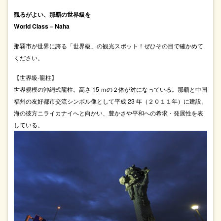
観るがよい、那覇の世界級を
World Class – Naha
那覇市が世界に誇る「世界級」の観光スポット！ぜひその目で確かめて
ください。
【世界級-龍柱】
世界規模の沖縄式龍柱。高さ 15 ｍの２体が対になっている。那覇と中国
福州の友好都市交流シンボル像として平成 23 年（２０１１年）に建設。
海の彼方ニライカナイへと向かい、豊かさや平和への希求・発展性を表
している。