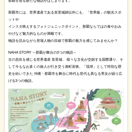
那覇を巡る新たな物語がはじまります。
那覇市には、世界遺産である首里城跡以外にも、「世界級」の観光スポ
ットや
インスタ映えするフォトジェニックポイント、那覇ならではの食やおみ
やげなど魅力的なものが満載です。
物語を読みながら登場人物の目線で那覇の魅力を感じてみませんか？
NAHA STORY ～那覇が舞台の3つの物語～
古の息吹を感じる世界遺産 首里城、 様々な文化が交錯する国際通り、そ
して今もなお多くの旅人が行き交う港町若狭。「琉球」として特別な歴
史を紡いできた 沖縄・那覇市を舞台に時代も世代も異なる男女が繰り広
げる3つの物語。