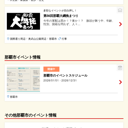
多彩なイベントが目白押し！
第56回那覇大綱挽まつり
今年の軍配は西か！？東か！？ 旗頭が舞う中、年齢、
性別、国籍を問わず、人々...
国際通り周辺
奥武山公園周辺
那覇市
行事
/
/
那覇市イベント情報
開催中
那覇市のイベントスケジュール
2026/01/01 - 2026/12/31
那覇市
その他那覇市のイベント情報