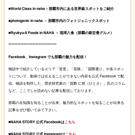
■World Class in naha – 那覇市内にある世界級スポットをご紹介
■photogenic in naha － 那覇市内のフォトジェニックスポット
■Ryukyu-8 Foods in NAHA － 琉球八食（那覇の新定番グルメ）
********************************
Facebook、Instagram でも那覇の魅力を配信！
物語中で紹介しているエリア「首里」「若狭」「国際通り」や各スポッ
トについて、動画では伝えることができない内容を公式 Facebook で配
信。物語を制作した、歴史研究家の「賀数 仁然（ひとさ）」氏のコラム
など、ここでしか読めない記事を配信しております。
那覇の豆知識を知ることが出来、魅力的なスポットを知ることが出来る
記事をぜひ覗いてみて下さい。
■NAHA STORY 公式 Facebookは
こちら
■NAHA STORY 公式 Instagramは
こちら