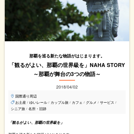
那覇を巡る新たな物語がはじまります。
「観るがよい、那覇の世界級を」NAHA STORY
～那覇が舞台の3つの物語～
2018/04/02
国際通り周辺
お土産
ゆいレール
カップル旅
カフェ
グルメ
サービス
/
/
/
/
/
/
シニア旅
名所・旧跡
/
「観るがよい、那覇の世界級を」