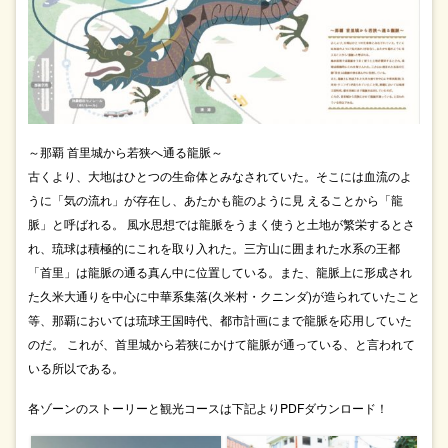
～那覇 首里城から若狭へ通る龍脈～
古くより、大地はひとつの生命体とみなされていた。そこには血流のよ
うに「気の流れ」が存在し、あたかも龍のように見 えることから「龍
脈」と呼ばれる。 風水思想では龍脈をうまく使うと土地が繁栄するとさ
れ、琉球は積極的にこれを取り入れた。三方山に囲まれた水系の王都
「首里」は龍脈の通る真ん中に位置している。また、龍脈上に形成され
た久米大通りを中心に中華系集落(久米村・クニンダ)が造られていたこと
等、那覇においては琉球王国時代、都市計画にまで龍脈を応用していた
のだ。 これが、首里城から若狭にかけて龍脈が通っている、と言われて
いる所以である。
各ゾーンのストーリーと観光コースは下記よりPDFダウンロード！