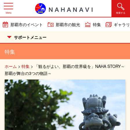
Menu
検索する
那覇市のイベント
那覇市の観光
特集
ギャラリ
サポートメニュー
特集
ホーム
>
特集
>
「観るがよい、那覇の世界級を」NAHA STORY～
那覇が舞台の3つの物語～