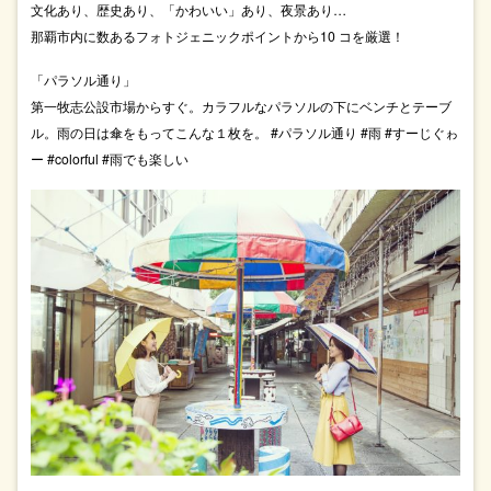
文化あり、歴史あり、「かわいい」あり、夜景あり…
那覇市内に数あるフォトジェニックポイントから10 コを厳選！
「パラソル通り」
第一牧志公設市場からすぐ。カラフルなパラソルの下にベンチとテーブ
ル。雨の日は傘をもってこんな１枚を。 #パラソル通り #雨 #すーじぐゎ
ー #colorful #雨でも楽しい