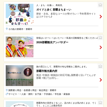
人・まち・出逢い、再発見。
ガイドと歩く 那覇まちま～い
歴史・文化、多彩なコースが勢ぞろい！予約専用サイト
はコチラから♪
その他の那覇市
那覇市
/
皆様はいさーい！はいたーい！私達の活動報告をご覧ください♪
2026那覇観光アンバサダー
旅の窓口として、那覇市の旬な情報をご案内します｡
那覇市観光案内所
英語･中国語･韓国語の対応可能｡国際通り沿い｢てんぶす
那覇 1階｣でお待ち...
国際通り周辺
壺屋通り周辺
牧志周辺
那覇市
/
/
/
サービス
一人旅
便利
女子旅
子供連れ
学生旅
家族旅
/
/
/
/
/
/
那覇市内の見所をぐるっと。足の向くまま気の向くまま、てく
てく、とことこお散歩気分