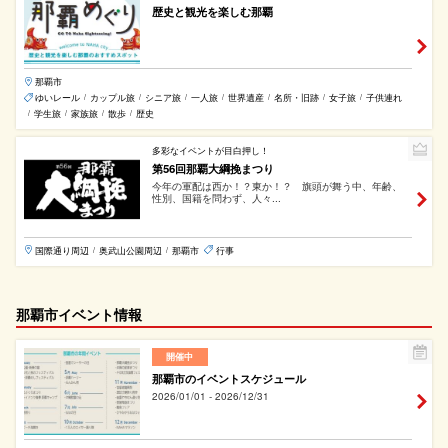
歴史と観光を楽しむ那覇
那覇市
ゆいレール
カップル旅
シニア旅
一人旅
世界遺産
名所・旧跡
女子旅
子供連れ
/
/
/
/
/
/
/
学生旅
家族旅
散歩
歴史
/
/
/
/
多彩なイベントが目白押し！
第56回那覇大綱挽まつり
今年の軍配は西か！？東か！？ 旗頭が舞う中、年齢、
性別、国籍を問わず、人々...
国際通り周辺
奥武山公園周辺
那覇市
行事
/
/
那覇市イベント情報
開催中
那覇市のイベントスケジュール
2026/01/01 - 2026/12/31