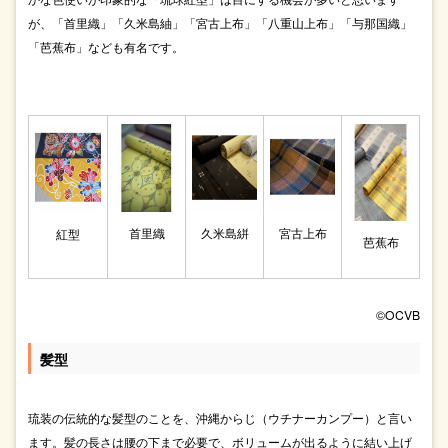
が、「首里織」「久米島紬」「宮古上布」「八重山上布」「与那国織」
「芭蕉布」なども有名です。
首里織
久米島絣
宮古上布
紅型
芭蕉布
©OCVB
髪型
琉装の伝統的な髪型のことを、沖縄からじ（ウチナーカンプー）と言い
ます。髪の長さは腰の下まで必要で、ボリュームが出るように結い上げ