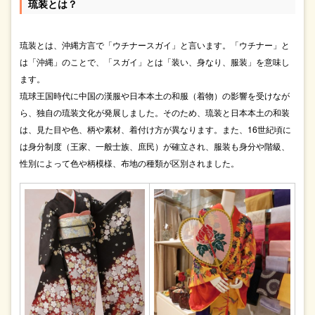
琉装とは？
琉装とは、沖縄方言で「ウチナースガイ」と言います。「ウチナー」と
は「沖縄」のことで、「スガイ」とは「装い、身なり、服装」を意味し
ます。
琉球王国時代に中国の漢服や日本本土の和服（着物）の影響を受けなが
ら、独自の琉装文化が発展しました。そのため、琉装と日本本土の和装
は、見た目や色、柄や素材、着付け方が異なります。また、16世紀頃に
は身分制度（王家、一般士族、庶民）が確立され、服装も身分や階級、
性別によって色や柄模様、布地の種類が区別されました。