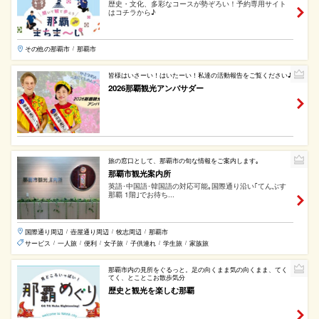
歴史・文化、多彩なコースが勢ぞろい！予約専用サイト
はコチラから♪
その他の那覇市
那覇市
/
皆様はいさーい！はいたーい！私達の活動報告をご覧ください♪
2026那覇観光アンバサダー
旅の窓口として、那覇市の旬な情報をご案内します｡
那覇市観光案内所
英語･中国語･韓国語の対応可能｡国際通り沿い｢てんぶす
那覇 1階｣でお待ち...
国際通り周辺
壺屋通り周辺
牧志周辺
那覇市
/
/
/
サービス
一人旅
便利
女子旅
子供連れ
学生旅
家族旅
/
/
/
/
/
/
那覇市内の見所をぐるっと。足の向くまま気の向くまま、てく
てく、とことこお散歩気分
歴史と観光を楽しむ那覇