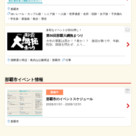
那覇市
ゆいレール
カップル旅
シニア旅
一人旅
世界遺産
名所・旧跡
女子旅
子供連れ
/
/
/
/
/
/
/
学生旅
家族旅
散歩
歴史
/
/
/
/
多彩なイベントが目白押し！
第56回那覇大綱挽まつり
今年の軍配は西か！？東か！？ 旗頭が舞う中、年齢、
性別、国籍を問わず、人々...
国際通り周辺
奥武山公園周辺
那覇市
行事
/
/
那覇市イベント情報
開催中
那覇市のイベントスケジュール
2026/01/01 - 2026/12/31
那覇市