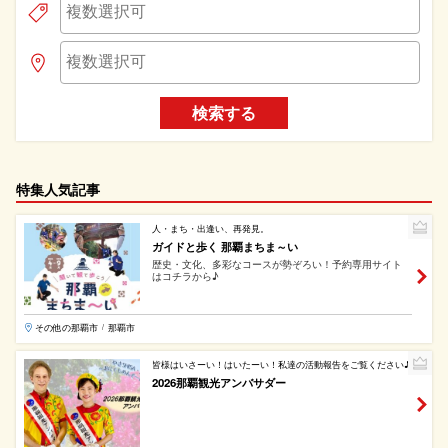
検索する
特集人気記事
人・まち・出逢い、再発見。
ガイドと歩く 那覇まちま～い
歴史・文化、多彩なコースが勢ぞろい！予約専用サイト
はコチラから♪
その他の那覇市
那覇市
/
皆様はいさーい！はいたーい！私達の活動報告をご覧ください♪
2026那覇観光アンバサダー