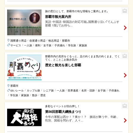
旅の窓口として、那覇市の旬な情報をご案内します｡
那覇市観光案内所
英語･中国語･韓国語の対応可能｡国際通り沿い｢てんぶす
那覇 1階｣でお待ち...
国際通り周辺
壺屋通り周辺
牧志周辺
那覇市
/
/
/
サービス
一人旅
便利
女子旅
子供連れ
学生旅
家族旅
/
/
/
/
/
/
那覇市内の見所をぐるっと。足の向くまま気の向くまま、てく
てく、とことこお散歩気分
歴史と観光を楽しむ那覇
那覇市
ゆいレール
カップル旅
シニア旅
一人旅
世界遺産
名所・旧跡
女子旅
子供連れ
/
/
/
/
/
/
/
学生旅
家族旅
散歩
歴史
/
/
/
/
多彩なイベントが目白押し！
第56回那覇大綱挽まつり
今年の軍配は西か！？東か！？ 旗頭が舞う中、年齢、
性別、国籍を問わず、人々...