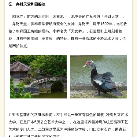
② 弁财天堂和园鉴池
「园觉寺」前方的水池叫「园鉴池」，池中央的红瓦舍叫「弁财天堂」。
「弁财天堂」供奉着掌管航海安全的女神－弁财天。建于1502年，当初收
藏了朝鲜国王所赠的经书。小桥名为「天女桥」，石造栏杆上雕刻着莲
花，具有中国南部「驼背桥」的特征。颇有一番琉球的小桥流水之景，也
是网拍佳点。
弁财天堂前面的路继续向前，左手可见一座富有特色的建筑–冲绳县立艺术
大学。它是日本5所公立艺术大学之一。在这里培养着冲绳传统艺能和工艺
美术的专门人才。二战前这里原为冲绳师范学校，门口立有石碑，两边石
柱上依稀可见二战时留下的弹痕。