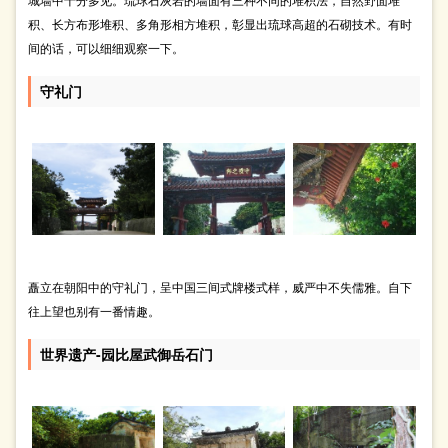
积、长方布形堆积、多角形相方堆积，彰显出琉球高超的石砌技术。有时
间的话，可以细细观察一下。
守礼门
矗立在朝阳中的守礼门，呈中国三间式牌楼式样，威严中不失儒雅。自下
往上望也别有一番情趣。
世界遗产-园比屋武御岳石门