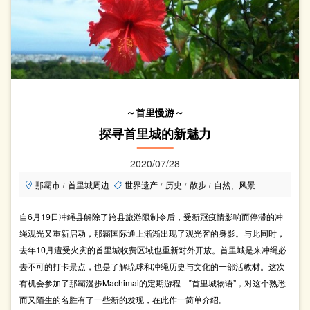
～首里慢游～
探寻首里城的新魅力
2020/07/28
那霸市
首里城周边
世界遗产
历史
散步
自然、风景
/
/
/
/
自6月19日冲绳县解除了跨县旅游限制令后，受新冠疫情影响而停滞的冲
绳观光又重新启动，那霸国际通上渐渐出现了观光客的身影。与此同时，
去年10月遭受火灾的首里城收费区域也重新对外开放。首里城是来冲绳必
去不可的打卡景点，也是了解琉球和冲绳历史与文化的一部活教材。这次
有机会参加了那霸漫步Machimai的定期游程―‟首里城物语”，对这个熟悉
而又陌生的名胜有了一些新的发现，在此作一简单介绍。