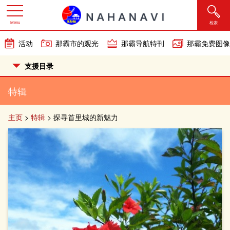
Menu
检索
活动
那霸市的观光
那霸导航特刊
那霸免费图像
支援目录
特辑
主页
>
特辑
>
探寻首里城的新魅力