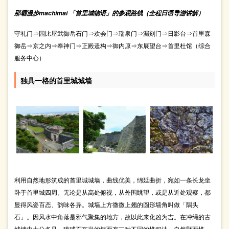
那霸漫步machimai 「首里城物语」的参观路线（全程日语导游讲解）
守礼门⇒园比屋武御岳石门⇒欢会门⇒瑞泉门⇒漏刻门⇒日影台⇒首里森
御岳⇒京之内⇒奉神门⇒正殿遗构⇒御内原⇒东展望台⇒首里杜馆（综合
服务中心）
独具一格的首里城城墙
利用自然地形筑成的首里城城墙，曲线优美，绵延曲折，宛如一条长龙坐
卧于首里城四周。无论是从高处俯视，从外围眺望，或是从近处观察，都
显得风姿百态、韵味各异。城墙上方微微上翘的圆形墙角叫做「隅头
石」。因风水中角落是邪气聚集的地方，故以此来化凶为吉。在冲绳的古
城墙中十分多见。琉球石灰岩的墙面有三种不同的堆积法，自然野面堆