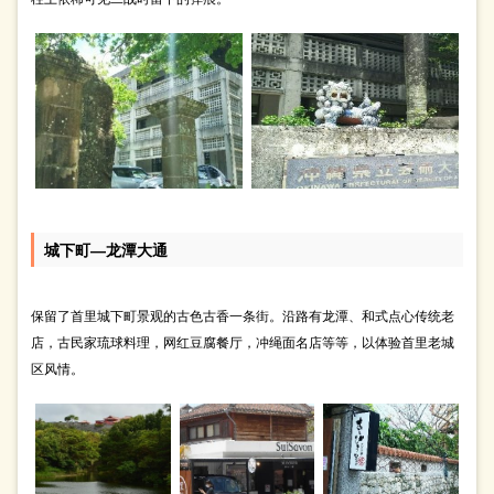
城下町―龙潭大通
保留了首里城下町景观的古色古香一条街。沿路有龙潭、和式点心传统老
店，古民家琉球料理，网红豆腐餐厅，冲绳面名店等等，以体验首里老城
区风情。