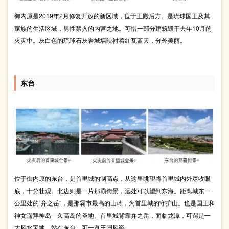
御内原是2019年2月修复开放的新区域，位于正殿后方。是琉球国王及其
家族的生活区域，男性禁入的内宫之地。可惜一部分建筑毁于去年10月的
火灾中。灰白色的琉球石灰岩城墙映衬着红瓦蓝天，分外美丽。
东台
位于御内原的东台，是首里城的制高点，从这里眺望将首里城内外尽收眼
底，十分壮观。北边则是一片那霸街景，远处可以望到东海。距离城东一
公里处的‟弁之岳”，是那霸市最高的山岭，为首里城的守护山。也是国王和
神女遥拜神岛―久高岛的圣地。首里城背靠弁之岳，面临龙潭，可谓是一
大风水宝地。站在东台，可一览王国风姿。