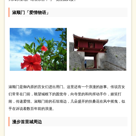
淑顺门「爱情物语」
淑顺门是御内原的宫女们进出用门。这里还有一个浪漫的故事。传说宫女
们常常在门前，眺望城根下的圆觉寺，向寺里的和尚挥动手巾，嬉笑打
闹，传递爱情。淑顺门前的石垣墙边，几朵盛开的扶桑花在风中摇曳，似
乎在诉说着数百年前的浪漫。
漫步首里城周边