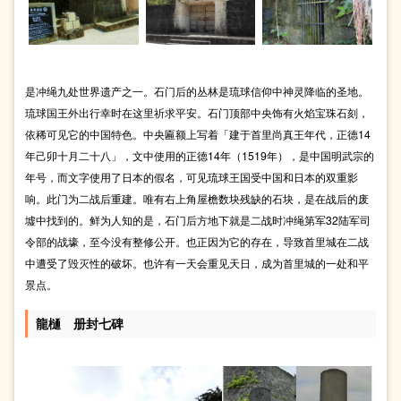
是冲绳九处世界遗产之一。石门后的丛林是琉球信仰中神灵降临的圣地。
琉球国王外出行幸时在这里祈求平安。石门顶部中央饰有火焰宝珠石刻，
依稀可见它的中国特色。中央匾额上写着「建于首里尚真王年代，正德14
年己卯十月二十八」，文中使用的正德14年（1519年），是中国明武宗的
年号，而文字使用了日本的假名，可见琉球王国受中国和日本的双重影
响。此门为二战后重建。唯有右上角屋檐数块残缺的石块，是在战后的废
墟中找到的。鲜为人知的是，石门后方地下就是二战时冲绳第军32陆军司
令部的战壕，至今没有整修公开。也正因为它的存在，导致首里城在二战
中遭受了毁灭性的破坏。也许有一天会重见天日，成为首里城的一处和平
景点。
龍樋 册封七碑