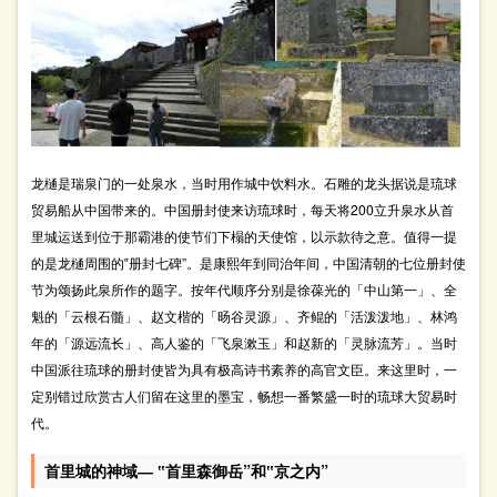
龙樋是瑞泉门的一处泉水，当时用作城中饮料水。石雕的龙头据说是琉球
贸易船从中国带来的。中国册封使来访琉球时，每天将200立升泉水从首
里城运送到位于那霸港的使节们下榻的天使馆，以示款待之意。值得一提
的是龙樋周围的‟册封七碑”。是康熙年到同治年间，中国清朝的七位册封使
节为颂扬此泉所作的题字。按年代顺序分别是徐葆光的「中山第一」、全
魁的「云根石髓」、赵文楷的「旸谷灵源」、齐鲲的「活泼泼地」、林鸿
年的「源远流长」、高人鉴的「飞泉漱玉」和赵新的「灵脉流芳」。当时
中国派往琉球的册封使皆为具有极高诗书素养的高官文臣。来这里时，一
定别错过欣赏古人们留在这里的墨宝，畅想一番繁盛一时的琉球大贸易时
代。
首里城的神域― ‟首里森御岳”和‟京之内”