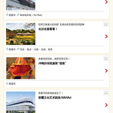
那霸市
单轨电车线（Yui Rail）
琉球王家最大的别邸 充满自然景观的琉球园林
去识名园看看！
那霸市
历史
散步
治愈
自然、风景
/
/
/
身着传统琉装，感受琉球古韵！
冲绳的传统服装“琉装”
那霸市
那霸市的新地标诞生了！
那霸文化艺术剧场 NAHArt