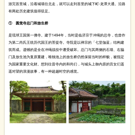
游完首里城，沿着城墙往北走，就可以走到首里的城下町-龙潭大通。沿路
有两处历史建筑值得驻足。
① 圆觉寺总门和放生桥
是琉球王国第一佛寺。建于1494年，当时是临济宗于冲绳的总寺，也曾作
为第二尚氏王统历代国王的菩提寺。寺院是以禅宗的「七堂伽蓝」结构建
筑而成。遗憾的是全在冲绳战役中遭受破坏。总门与其两侧的石墙、右脇
门及放生池为复原重建，唯独池上的放生桥仍然保留当时的样貌，被指定
为国家重要文化财。想到往昔寺内的和尚们，与城头上御内原的宫女们遥
遥对望的浪漫故事，有一种超越时空的感觉。