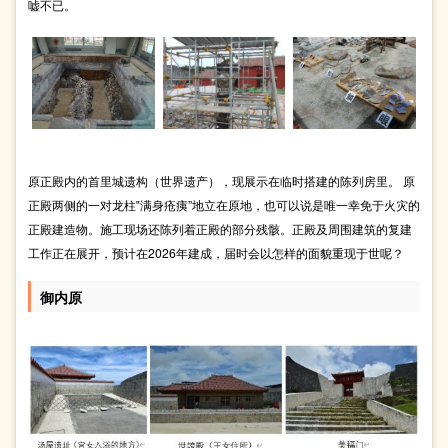
嘘不已。
原正殿内的首里城遗构（世界遗产），现展示在临时搭建的陈列房里。 原
正殿两侧的一对龙柱‟满身疮痍”地立在原地，也可以说是唯一幸免于火灾的
正殿建造物。施工现场还陈列着正殿的部分残骸。正殿及周围建筑的复建
工作正在展开，预计在2026年建成，届时会以怎样的面貌重现于世呢？
御内原