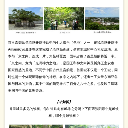
首里森御岳是琉球开辟神话中的七大御岳（圣地）之一，传说琉球开辟神
Amamikiyo最终在这里完成了琉球岛创建，是首里城的中心和发源地。原
本与「京之内」连成一片，为丛林覆盖，面积占据了首里城的将近一半。
「京之内」意为「充满神力之地」，是国王和神女向神灵祈拜王室安泰，
国家昌盛的圣地。不同于中国古代皇宫的是，首里城不仅是一个王城，同
时也是一个体现琉球信仰的神殿。在京之内地下，还出土了大量东南亚各
国与日本的文物，其中中国的陶瓷器占了百分之八十之多。也反映了琉球
王国与中国的紧密关系。
【小知识】
首里城里多见的铁树。你知道铁树有雌雄之分吗？下面两张图哪个是雌铁
树，哪个是雄铁树？