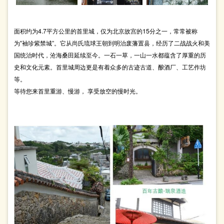
面积约为4.7平方公里的首里城，仅为北京故宫的15分之一，常常被称
为‟袖珍紫禁城”。它从尚氏琉球王朝到明治废藩置县，经历了二战战火和美
国统治时代，沧海桑田延续至今。一石一草，一山一水都蕴含了厚重的历
史和文化元素。首里城周边更是有着众多的古迹古道、酿酒厂、工艺作坊
等。
等待您来首里重游、慢游， 享受放空的慢时光。