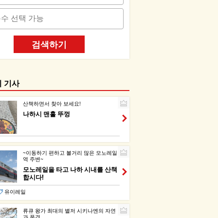
검색하기
기 기사
산책하면서 찾아 보세요!
나하시 맨홀 뚜껑
~이동하기 편하고 볼거리 많은 모노레일
역 주변~
모노레일을 타고 나하 시내를 산책
합시다!
유이레일
류큐 왕가 최대의 별저 시키나엔의 자연
과 풍경