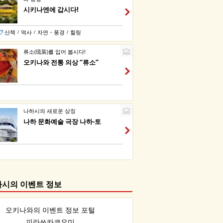
시키나엔에 갑시다!
산책
역사
자연・풍경
힐링
/
/
/
류소(琉装)를 입어 봅시다!
오키나와 전통 의상 “류소”
나하시의 새로운 상징
나하 문화예술 극장 나하-토
하시의 이벤트 정보
오키나와의 이벤트 정보 포털
피라쓰카코요미