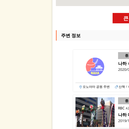
큰
주변 정보
종
나하 
2020/0
오노야마 공원 주변
산책
/
종
RBC 
나하 
2019/1