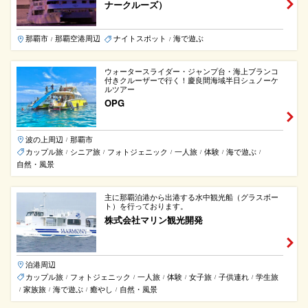
ナークルーズ）
那覇市
那覇空港周辺
ナイトスポット
海で遊ぶ
/
/
ウォータースライダー・ジャンプ台・海上ブランコ
付きクルーザーで行く！慶良間海域半日シュノーケ
ルツアー
OPG
波の上周辺
那覇市
/
カップル旅
シニア旅
フォトジェニック
一人旅
体験
海で遊ぶ
/
/
/
/
/
/
自然・風景
主に那覇泊港から出港する水中観光船（グラスボー
ト）を行っております。
株式会社マリン観光開発
泊港周辺
カップル旅
フォトジェニック
一人旅
体験
女子旅
子供連れ
学生旅
/
/
/
/
/
/
家族旅
海で遊ぶ
癒やし
自然・風景
/
/
/
/