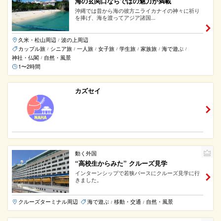
海の玄関口ならではの魅力が満載
沖縄では昔から海の彼方ニライカナイの神々に祈り
を捧げ、海を渡ってアジア諸国...
久米・松山周辺
波の上周辺
/
カップル旅
シニア旅
一人旅
女子旅
学生旅
家族旅
海で遊ぶ
/
/
/
/
/
/
/
神社・仏閣
自然・風景
/
1〜2時間
カズセイ
動く外国
“高校生からみた” クルーズ見学
インターンシップで若狭バースにクルーズ見学に行
きました。
クルーズターミナル周辺
海で遊ぶ
移動・交通
自然・風景
/
/