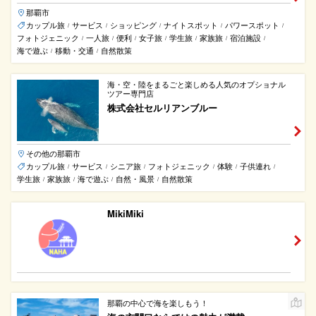
那覇市
カップル旅
サービス
ショッピング
ナイトスポット
パワースポット
/
/
/
/
/
フォトジェニック
一人旅
便利
女子旅
学生旅
家族旅
宿泊施設
/
/
/
/
/
/
/
海で遊ぶ
移動・交通
自然散策
/
/
海・空・陸をまるごと楽しめる人気のオプショナル
ツアー専門店
株式会社セルリアンブルー
その他の那覇市
カップル旅
サービス
シニア旅
フォトジェニック
体験
子供連れ
/
/
/
/
/
/
学生旅
家族旅
海で遊ぶ
自然・風景
自然散策
/
/
/
/
MikiMiki
那覇の中心で海を楽しもう！