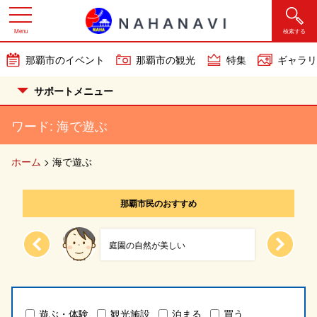
Menu
検索する
那覇市のイベント
那覇市の観光
特集
ギャラリ
サポートメニュー
ワード:
海で遊ぶ
ホーム
>
海で遊ぶ
那覇市民のおすすめ
県内唯...
庭園の自然が美しい
遊ぶ・体験
観光施設
泊まる
買う