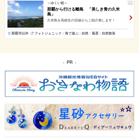
～ゆくい処～
那覇から行ける離島 「美しき青の久米
島」
久米島を高校生の目線からご紹介致します！
那覇市以外
フォトジェニック
海で遊ぶ
自然・風景
自然散策
/
/
/
PR