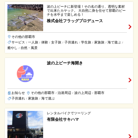
波の上ビーチに新登場！その名の通り、透明な素材
で出来たカヤック。 大自然に身を任せて那覇のビー
チを水中まで楽しめる！
株式会社フラッグプロデュース
その他の那覇市
サービス
一人旅
体験
女子旅
子供連れ
学生旅
家族旅
海で遊ぶ
/
/
/
/
/
/
/
/
癒やし
自然・風景
/
波の上ビーチ海開き
お知らせ
その他の那覇市
泊港周辺
波の上周辺
那覇市
/
/
/
子供連れ
家族旅
海で遊ぶ
/
/
レンタルバイクでツーリング
有限会社サキハマ