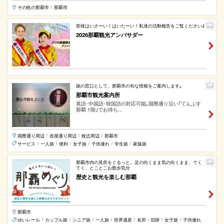
その他の那覇市
那覇市
/
皆様はいさーい！はいたーい！私達の活動報告をご覧ください♪
2026那覇観光アンバサダー
旅の窓口として、那覇市の旬な情報をご案内します｡
那覇市観光案内所
英語･中国語･韓国語の対応可能｡国際通り沿い｢てんぶす
那覇 1階｣でお待ち...
国際通り周辺
壺屋通り周辺
牧志周辺
那覇市
/
/
/
サービス
一人旅
便利
女子旅
子供連れ
学生旅
家族旅
/
/
/
/
/
/
那覇市内の見所をぐるっと。足の向くまま気の向くまま、てく
てく、とことこお散歩気分
歴史と観光を楽しむ那覇
那覇市
ゆいレール
カップル旅
シニア旅
一人旅
世界遺産
名所・旧跡
女子旅
子供連れ
/
/
/
/
/
/
/