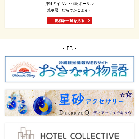
沖縄のイベント情報ポータル
箆柄暦（ぴらつかこよみ）
箆柄暦一覧を見る
PR