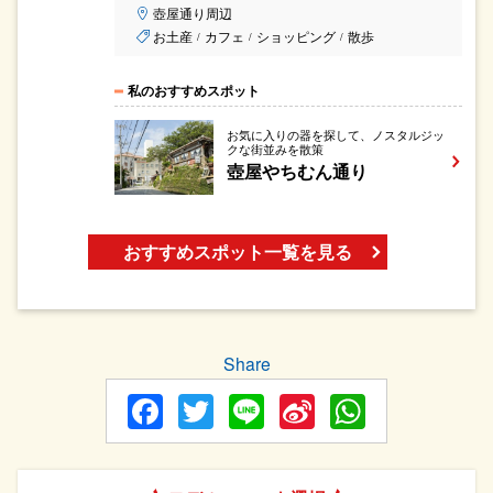
壺屋通り周辺
お土産
カフェ
ショッピング
散歩
/
/
/
私のおすすめスポット
お気に入りの器を探して、ノスタルジッ
クな街並みを散策
壺屋やちむん通り
おすすめスポット一覧を見る
Share
Facebook
Twitter
Line
Sina
WhatsA
Weibo