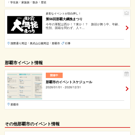
学生旅
家族旅
散歩
歴史
/
/
/
/
多彩なイベントが目白押し！
第56回那覇大綱挽まつり
今年の軍配は西か！？東か！？ 旗頭が舞う中、年齢、
性別、国籍を問わず、人々...
国際通り周辺
奥武山公園周辺
那覇市
行事
/
/
那覇市イベント情報
開催中
那覇市のイベントスケジュール
2026/01/01 - 2026/12/31
那覇市
その他那覇市のイベント情報