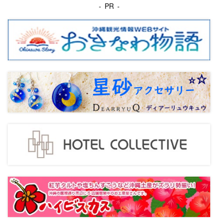
PR
ペ
ー
ジ
送
り