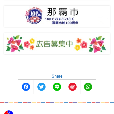
Share
Facebook
Twitter
Line
Sina
WhatsApp
Weibo