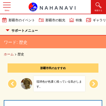
Menu
検索する
那覇市のイベント
那覇市の観光
特集
ギャラリ
サポートメニュー
ワード:
歴史
ホーム
>
歴史
那覇市民のおすすめ
琉球色が色濃く残っている気がしま
しても...
す。