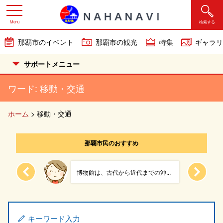
Menu
検索する
那覇市のイベント
那覇市の観光
特集
ギャラリ
サポートメニュー
ワード:
移動・交通
ホーム
>
移動・交通
那覇市民のおすすめ
る趣あ...
博物館は、古代から近代までの沖...
キーワード入力