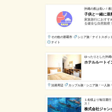
沖縄の夜は長い！夜
子供と一緒に亜
家族旅行におすす
る健全な自然観察！
その他の那覇市
シニア旅
ナイトスポッ
/
ナイト
ゆったりとした沖縄s
ホテルルートイ
泊港周辺
カップル旅
シニア旅
一人旅
/
/
/
１名様より毎日運行
ス！
株式会社ジャンボツ