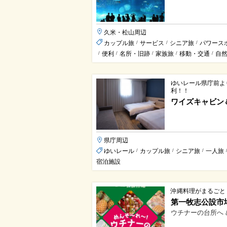
久米・松山周辺
カップル旅
サービス
シニア旅
パワース
/
/
/
便利
名所・旧跡
家族旅
移動・交通
自
/
/
/
/
/
ゆいレール県庁前よ
利！！
ワイズキャビン
県庁周辺
ゆいレール
カップル旅
シニア旅
一人旅
/
/
/
宿泊施設
沖縄料理がまるごと
第一牧志公設市
ウチナーの台所へ