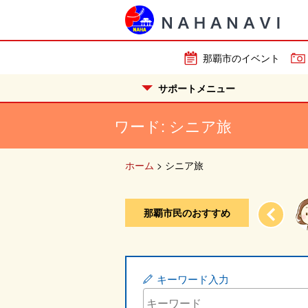
那覇市のイベント
サポートメニュー
ワード:
シニア旅
ホーム
>
シニア旅
那覇市民のおすすめ
...
那覇市内で、バスでも移動可。駐...
キーワード入力