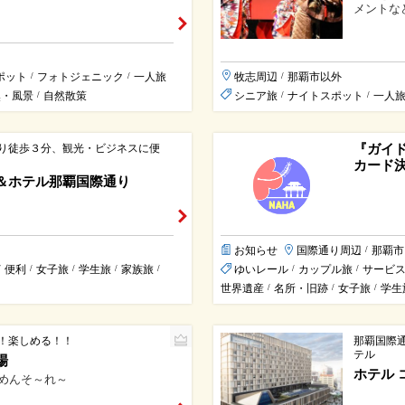
メントな
ポット
フォトジェニック
一人旅
牧志周辺
那覇市以外
/
/
/
然・風景
自然散策
シニア旅
ナイトスポット
一人
/
/
/
『ガイ
り徒歩３分、観光・ビジネスに便
カード
＆ホテル那覇国際通り
お知らせ
国際通り周辺
那覇市
/
便利
女子旅
学生旅
家族旅
ゆいレール
カップル旅
サービ
/
/
/
/
/
/
/
世界遺産
名所・旧跡
女子旅
学生
/
/
/
！楽しめる！！
那覇国際
テル
場
ホテル 
 めんそ～れ～