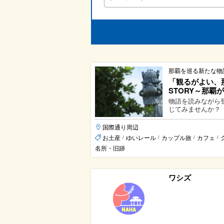
那覇を巡る新たな物
「観るがよい、
STORY～那覇
物語を読みながら
じてみませんか？
国際通り周辺
お土産
ゆいレール
カップル旅
カフェ
/
/
/
/
名所・旧跡
ワシズ