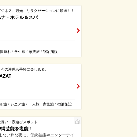
ビジネス、観光、リラクゼーションに最適！！
ハナ・ホテル＆スパ
供連れ
学生旅
家族旅
宿泊施設
/
/
/
も今の沖縄も手軽に楽しめる。
AZAT
ル旅
シニア旅
一人旅
家族旅
宿泊施設
/
/
/
/
は長い！夜遊びスポット
沖縄芸能を堪能！
まない粋な夜に、伝統芸能やエンターテイ