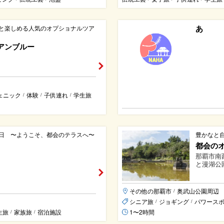
あ
と楽しめる人気のオプショナルツア
アンブルー
ェニック
体験
子供連れ
学生旅
/
/
/
日 〜ようこそ、都会のテラスへ〜
豊かなと
都会の
那覇市南
と漫湖公
その他の那覇市
奥武山公園周辺
/
シニア旅
ジョギング
パワース
/
/
生旅
家族旅
宿泊施設
1〜2時間
/
/