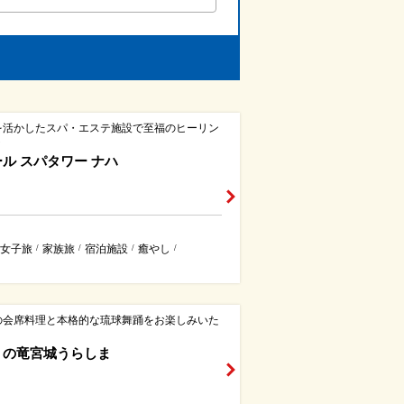
を活かしたスパ・エステ施設で至福のヒーリン
ト
ル スパタワー ナハ
女子旅
家族旅
宿泊施設
癒やし
/
/
/
/
の会席料理と本格的な琉球舞踊をお楽しみいた
。
りの竜宮城うらしま