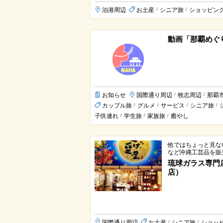
泊港周辺
お土産
シニア旅
ショッピン
/
/
動画「那覇めぐ
お知らせ
国際通り周辺
牧志周辺
那覇
/
/
カップル旅
グルメ
サービス
シニア旅
/
/
/
/
子供連れ
学生旅
家族旅
癒やし
/
/
/
他ではちょっと見な
など沖縄工芸品を販
琉球ガラス専門
店）
国際通り周辺
お土産
シニア旅
ショッ
/
/