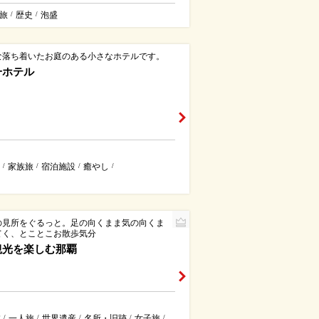
旅
歴史
泡盛
/
/
な落ち着いたお庭のある小さなホテルです。
一ホテル
家族旅
宿泊施設
癒やし
/
/
/
/
の見所をぐるっと。足の向くまま気の向くま
てく、とことこお散歩気分
観光を楽しむ那覇
旅
一人旅
世界遺産
名所・旧跡
女子旅
/
/
/
/
/