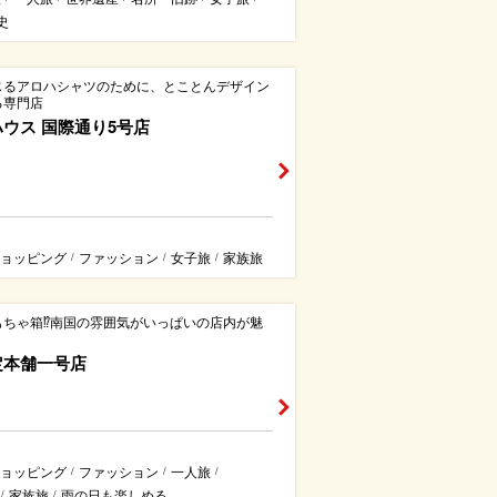
史
じるアロハシャツのために、とことんデザイン
る専門店
ウス 国際通り5号店
ョッピング
ファッション
女子旅
家族旅
/
/
/
もちゃ箱⁉南国の雰囲気がいっぱいの店内が魅
定本舗一号店
ョッピング
ファッション
一人旅
/
/
/
家族旅
雨の日も楽しめる
/
/