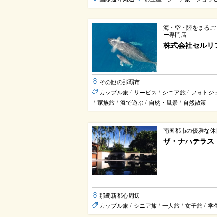
海・空・陸をまるご
ー専門店
株式会社セルリ
その他の那覇市
カップル旅
サービス
シニア旅
フォトジ
/
/
/
家族旅
海で遊ぶ
自然・風景
自然散策
/
/
/
/
南国都市の優雅な休
ザ・ナハテラス
那覇新都心周辺
カップル旅
シニア旅
一人旅
女子旅
学
/
/
/
/