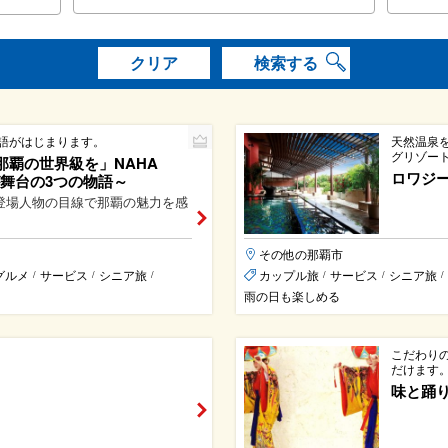
クリア
検索する
語がはじまります。
天然温泉
グリゾー
那覇の世界級を」NAHA
ロワジー
が舞台の3つの物語～
登場人物の目線で那覇の魅力を感
その他の那覇市
グルメ
サービス
シニア旅
カップル旅
サービス
シニア旅
/
/
/
/
/
/
雨の日も楽しめる
こだわり
だけます
味と踊