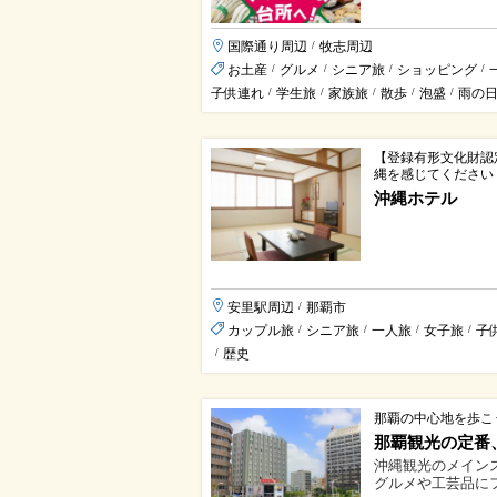
国際通り周辺
牧志周辺
/
お土産
グルメ
シニア旅
ショッピング
/
/
/
/
子供連れ
学生旅
家族旅
散歩
泡盛
雨の
/
/
/
/
/
【登録有形文化財認
縄を感じてください
沖縄ホテル
安里駅周辺
那覇市
/
カップル旅
シニア旅
一人旅
女子旅
子
/
/
/
/
歴史
/
那覇の中心地を歩こ
那覇観光の定番
沖縄観光のメイン
グルメや工芸品にフ