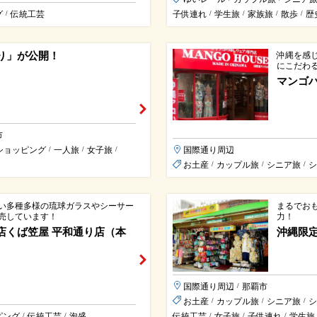
グ
伝統工芸
子供連れ
学生旅
家族旅
散歩
歴
/
/
/
/
/
り」が公開！
沖縄を感
にこだわ
マンゴハ
市
ショッピング
一人旅
女子旅
国際通り周辺
/
/
/
お土産
カップル旅
シニア旅
シ
/
/
/
い多種多様の琉球ガラスやシーサー
まるでお
売しています！
力！
店くば笠屋 平和通り店（本
沖縄限
国際通り周辺
那覇市
/
お土産
カップル旅
シニア旅
シ
/
/
/
ピング
伝統工芸
泡盛
伝統工芸
女子旅
子供連れ
学生旅
/
/
/
/
/