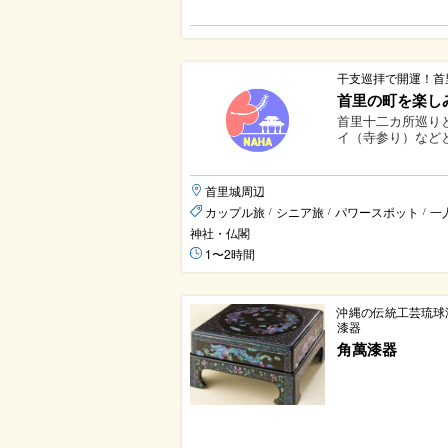
干支巡拝で開運！首
首里の町を楽し
首里十二カ所巡り
イ（寺参り）などと
首里城周辺
カップル旅
シニア旅
パワースポット
一
/
/
/
神社・仏閣
1〜2時間
沖縄の伝統工芸琉球
漆器
角萬漆器