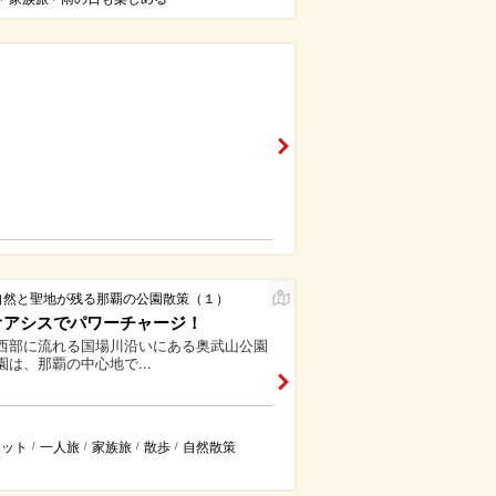
自然と聖地が残る那覇の公園散策（１）
オアシスでパワーチャージ！
西部に流れる国場川沿いにある奥武山公園
園は、那覇の中心地で...
ポット
一人旅
家族旅
散歩
自然散策
/
/
/
/