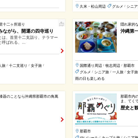
久米・松山周辺
グルメ
シニア
/
里十二ヶ所巡り
隠れ家的
みながら、開運の四寺巡り
沖縄第
とは、首里十二支詣り、テラマー
呼ばれる、...
人旅
十二支巡り
女子旅
国際通り周辺
牧志周辺
那覇市
/
/
/
/
/
グルメ
シニア旅
一人旅
女子旅
/
/
/
雨の日も楽しめる
漆器のことなら沖縄県那覇市の角萬
那覇市内
ま、てく
歴史と
那覇市
ゆいレール
カップル旅
シニア
/
/