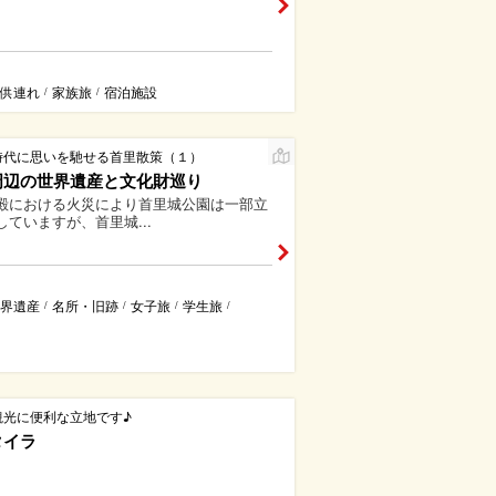
供連れ
家族旅
宿泊施設
/
/
時代に思いを馳せる首里散策（１）
周辺の世界遺産と文化財巡り
殿における火災により首里城公園は一部立
していますが、首里城...
界遺産
名所・旧跡
女子旅
学生旅
/
/
/
/
観光に便利な立地です♪
タイラ