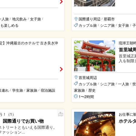
一人旅
地元飲み
女子旅
国際通り周辺
那覇市
/
/
/
/
日も楽しめる
カップル旅
シニア旅
女子旅
子
/
/
/
定】沖縄最古のホテルで 古き良き沖
琉球王朝
首里城
首里城正
入を制限
首里城周辺
カップル旅
シニア旅
一人旅
世
/
/
/
供連れ
学生旅
家族旅
宿泊施設
家族旅
歴史
/
/
/
/
1〜2時間
う！（1）
お仕事に
、国際通りでお買い物
ホテル
ストリートともいえる国際通り。
ァッション...