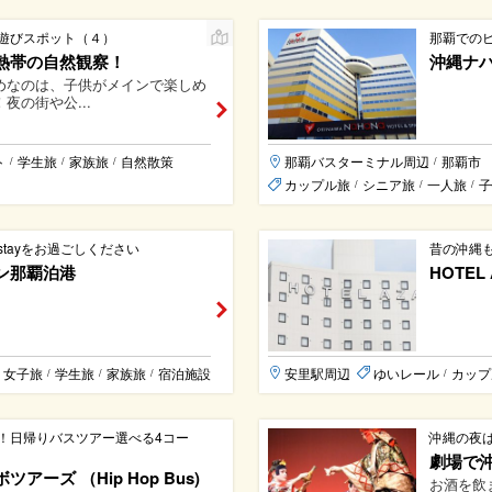
遊びスポット（４）
那覇での
熱帯の自然観察！
沖縄ナ
めなのは、子供がメインで楽しめ
夜の街や公...
ト
学生旅
家族旅
自然散策
那覇バスターミナル周辺
那覇市
/
/
/
/
カップル旅
シニア旅
一人旅
子
/
/
/
tayをお過ごしください
昔の沖縄
ン那覇泊港
HOTEL 
女子旅
学生旅
家族旅
宿泊施設
安里駅周辺
ゆいレール
カップ
/
/
/
/
！日帰りバスツアー選べる4コー
沖縄の夜
劇場で
アーズ （Hip Hop Bus)
お酒を飲