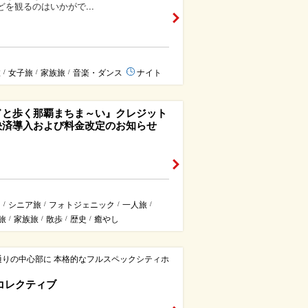
どを観るのはいかがで...
旅
女子旅
家族旅
音楽・ダンス
ナイト
/
/
/
ドと歩く那覇まちま～い』クレジット
決済導入および料金改定のお知らせ
ス
シニア旅
フォトジェニック
一人旅
/
/
/
/
旅
家族旅
散歩
歴史
癒やし
/
/
/
/
通りの中心部に 本格的なフルスペックシティホ
コレクティブ