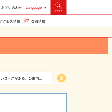
お問い合わせ
Language
検索する
アクセス情報
会員情報
っぱり「首里城」って選...
国際通りから、少し道をそ