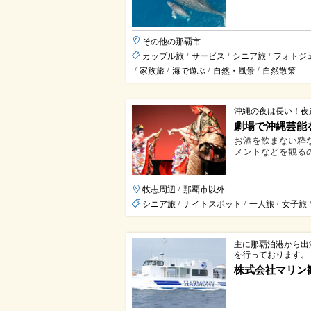
その他の那覇市
カップル旅
サービス
シニア旅
フォトジ
/
/
/
家族旅
海で遊ぶ
自然・風景
自然散策
/
/
/
/
沖縄の夜は長い！夜
劇場で沖縄芸能
お酒を飲まない粋
メントなどを観るの
牧志周辺
那覇市以外
/
シニア旅
ナイトスポット
一人旅
女子旅
/
/
/
主に那覇泊港から出
を行っております。
株式会社マリン