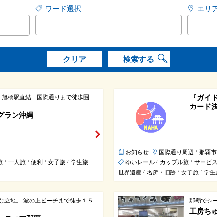
ワード選択
エリ
クリア
検索する
『ガイ
 旭橋駅直結 国際通りまで徒歩圏
カード
グラン沖縄
お知らせ
国際通り周辺
那覇市
/
旅
一人旅
便利
女子旅
学生旅
ゆいレール
カップル旅
サービ
/
/
/
/
/
/
世界遺産
名所・旧跡
女子旅
学生
/
/
/
な立地。 波の上ビーチまで徒歩１５
那覇でシ
工房ち