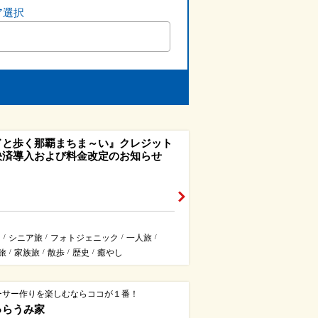
ア選択
ドと歩く那覇まちま～い』クレジット
決済導入および料金改定のお知らせ
ス
シニア旅
フォトジェニック
一人旅
/
/
/
/
旅
家族旅
散歩
歴史
癒やし
/
/
/
/
ーサー作りを楽しむならココが１番！
ゅらうみ家