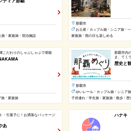
ンティア那覇
那覇市
お土産
カップル旅
シニア旅
一
/
/
/
生旅
家族旅
宿泊施設
家族旅
雨の日も楽しめる
/
/
/
縄こだわりのしゃぶしゃぶで堪能
那覇市内
ま、てく
AKAMA
歴史と
那覇市
ゆいレール
カップル旅
シニア
/
/
ア旅
家族旅
子供連れ
学生旅
家族旅
散歩
歴
/
/
/
/
/
ハナキ
ト・引菓子に！お洒落なパッケージ
やあ