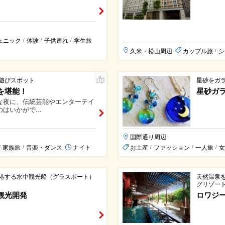
ェニック
体験
子供連れ
学生旅
/
/
/
久米・松山周辺
カップル旅
シ
/
遊びスポット
星砂をガ
を堪能！
星砂ガ
な夜に、伝統芸能やエンターテイ
はいかがで...
国際通り周辺
家族旅
音楽・ダンス
ナイト
お土産
ファッション
一人旅
女
/
/
/
/
/
港する水中観光船（グラスボート）
天然温泉
グリゾー
観光開発
ロワジー