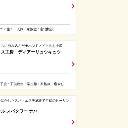
ニア旅
一人旅
家族旅
宿泊施設
/
/
/
ラスに包み込んだ★ハンドメイドのお土産
ラス工房 ディアーリュウキュウ
子旅
子供連れ
学生旅
家族旅
癒やし
/
/
/
/
を活かしたスパ・エステ施設で至福のヒーリン
ト
ル スパタワー ナハ