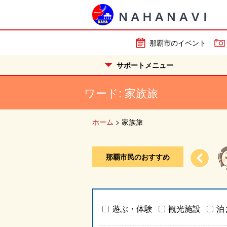
那覇市のイベント
サポートメニュー
ワード:
家族旅
ホーム
>
家族旅
那覇市民のおすすめ
します。
観光地というのもなんだけど、離...
遊ぶ・体験
観光施設
泊