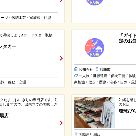
イーツ
伝統工芸
家族旅
紅型
/
/
/
『ガイ
で満喫しよう♪ロードスター取扱
定のお
ンタカー
お知らせ
那覇市
一人旅
世界遺産
伝統工芸
体験
/
/
/
族旅
移動・交通
家族旅
散歩
歴史
泡盛
自然・風
/
/
/
/
/
ークたまごおにぎりの専門店です。注
沖縄を感
出しますので、出来立ての美味しさ
のお店
琉球ぴ
市場店
国際通り周辺