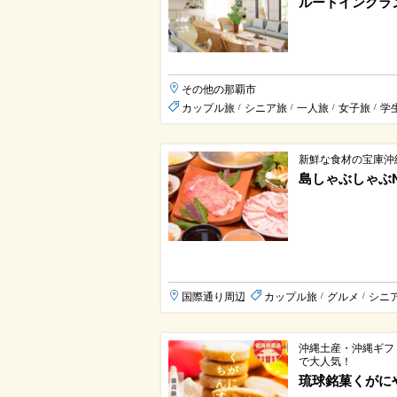
ルートイングラ
その他の那覇市
カップル旅
シニア旅
一人旅
女子旅
学
/
/
/
/
新鮮な食材の宝庫沖
島しゃぶしゃぶN
国際通り周辺
カップル旅
グルメ
シニ
/
/
沖縄土産・沖縄ギフ
で大人気！
琉球銘菓くがに