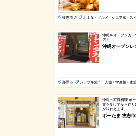
牧志周辺
お土産
グルメ
シニア旅
ス
/
/
/
沖縄をオープンカー
店！
沖縄オープンレ
那覇市
カップル旅
一人旅
学生旅
家
/
/
/
沖縄の家庭料理 ポ
文を受けてから作り
が味わえます。
ポーたま 牧志