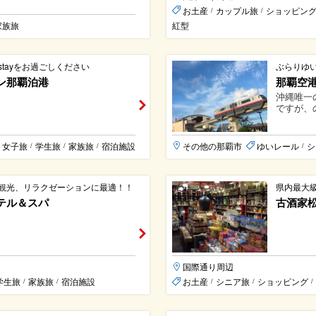
お土産
カップル旅
ショッピン
/
/
家族旅
紅型
tayをお過ごしください
ぶらりゆ
ン那覇泊港
那覇空
沖縄唯一
ですが、
女子旅
学生旅
家族旅
宿泊施設
その他の那覇市
ゆいレール
シ
/
/
/
/
観光、リラクゼーションに最適！！
県内最大
テル＆スパ
古酒家
国際通り周辺
学生旅
家族旅
宿泊施設
お土産
シニア旅
ショッピング
/
/
/
/
/