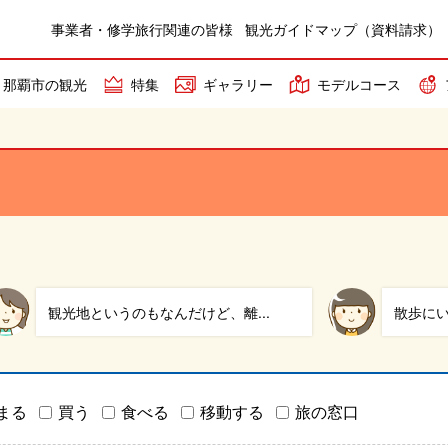
事業者・修学旅行関連の皆様
観光ガイドマップ（資料請求）
那覇市の観光
特集
ギャラリー
モデルコース
散歩にいいコースがある。公園内...
一番はや
まる
買う
食べる
移動する
旅の窓口