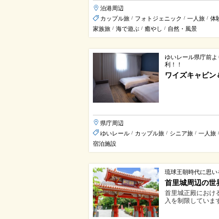
泊港周辺
カップル旅
フォトジェニック
一人旅
体
/
/
/
家族旅
海で遊ぶ
癒やし
自然・風景
/
/
/
ゆいレール県庁前よ
利！！
ワイズキャビン
県庁周辺
ゆいレール
カップル旅
シニア旅
一人旅
/
/
/
宿泊施設
琉球王朝時代に思い
首里城周辺の世
首里城正殿におけ
入を制限しています