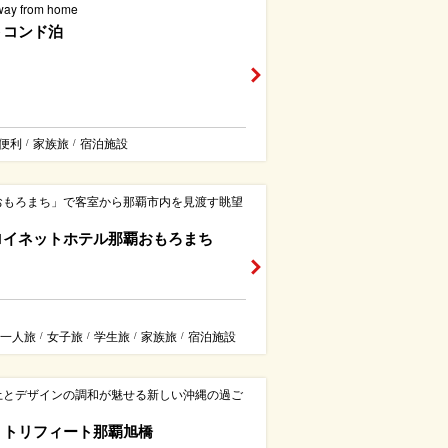
way from home
トコンド泊
便利
家族旅
宿泊施設
/
/
おもろまち」で客室から那覇市内を見渡す眺望
ロイネットホテル那覇おもろまち
一人旅
女子旅
学生旅
家族旅
宿泊施設
/
/
/
/
土とデザインの調和が魅せる新しい沖縄の過ご
・トリフィート那覇旭橋