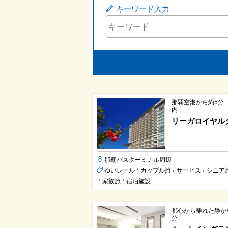
キーワード入力
那覇空港から約5分
内
リーガロイヤル
那覇バスターミナル周辺
ゆいレール
カップル旅
サービス
シニア
/
/
/
家族旅
宿泊施設
/
/
都心から離れた静か
分