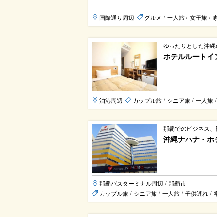
国際通り周辺
グルメ
一人旅
女子旅
/
/
/
ゆったりとした沖縄s
ホテルルートイ
泊港周辺
カップル旅
シニア旅
一人旅
/
/
/
那覇でのビジネス、
沖縄ナハナ・ホ
那覇バスターミナル周辺
那覇市
/
カップル旅
シニア旅
一人旅
子供連れ
/
/
/
/