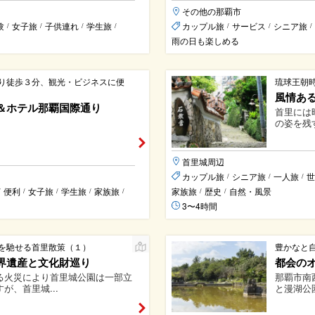
その他の那覇市
験
女子旅
子供連れ
学生旅
カップル旅
サービス
シニア旅
/
/
/
/
/
/
/
雨の日も楽しめる
り徒歩３分、観光・ビジネスに便
琉球王朝
風情あ
＆ホテル那覇国際通り
首里には
の姿を残
首里城周辺
カップル旅
シニア旅
一人旅
世
/
/
/
便利
女子旅
学生旅
家族旅
家族旅
歴史
自然・風景
/
/
/
/
/
/
/
3〜4時間
を馳せる首里散策（１）
豊かなと
界遺産と文化財巡り
都会の
る火災により首里城公園は一部立
那覇市南
が、首里城...
と漫湖公