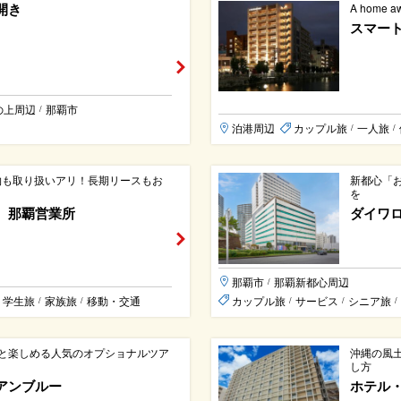
開き
A home a
スマー
の上周辺
那覇市
/
泊港周辺
カップル旅
一人旅
/
/
軽貨物も取り扱いアリ！長期リースもお
新都心「
を
 那覇営業所
ダイワ
那覇市
那覇新都心周辺
/
学生旅
家族旅
移動・交通
カップル旅
サービス
シニア旅
/
/
/
/
/
と楽しめる人気のオプショナルツア
沖縄の風
し方
アンブルー
ホテル