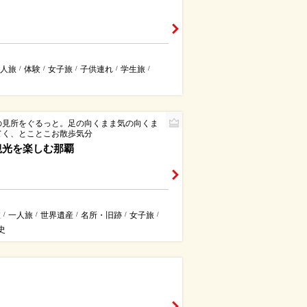
人旅
体験
女子旅
子供連れ
学生旅
/
/
/
/
/
の見所をぐるっと。足の向くまま気の向くま
てく、とことこお散歩気分
観光を楽しむ那覇
旅
一人旅
世界遺産
名所・旧跡
女子旅
/
/
/
/
/
史