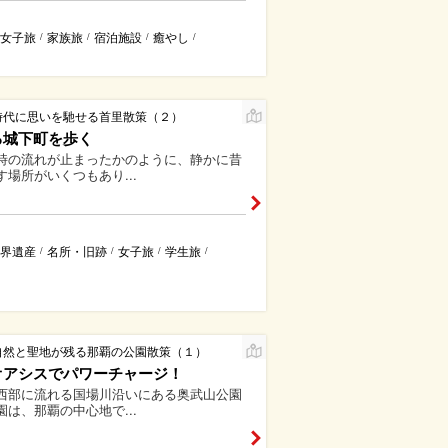
女子旅
家族旅
宿泊施設
癒やし
/
/
/
/
時代に思いを馳せる首里散策（２）
る城下町を歩く
時の流れが止まったかのように、静かに昔
す場所がいくつもあり...
界遺産
名所・旧跡
女子旅
学生旅
/
/
/
/
自然と聖地が残る那覇の公園散策（１）
オアシスでパワーチャージ！
西部に流れる国場川沿いにある奥武山公園
園は、那覇の中心地で...