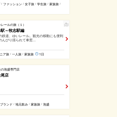
グ
ファッション
女子旅
学生旅
家族旅
/
/
/
/
/
いレールの旅（１）
港駅～牧志駅編
の鉄道、ゆいレール。観光の移動にも便利
のんびり揺られて車窓...
ニア旅
一人旅
家族旅
1日
/
/
級の泡盛専門店
松尾店
ブランド
地元飲み
家族旅
泡盛
/
/
/