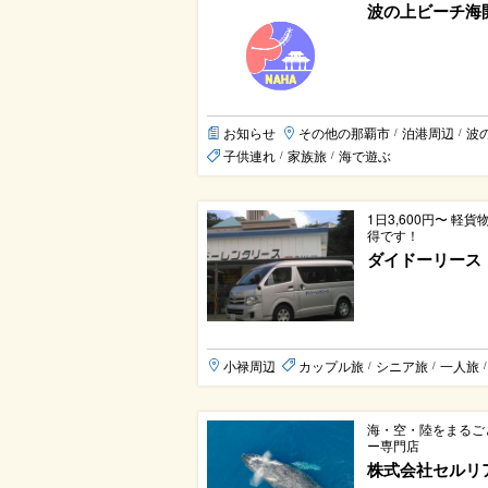
波の上ビーチ海
お知らせ
その他の那覇市
泊港周辺
波
/
/
子供連れ
家族旅
海で遊ぶ
/
/
1日3,600円〜 
得です！
ダイドーリース
小禄周辺
カップル旅
シニア旅
一人旅
/
/
/
海・空・陸をまるご
ー専門店
株式会社セルリ