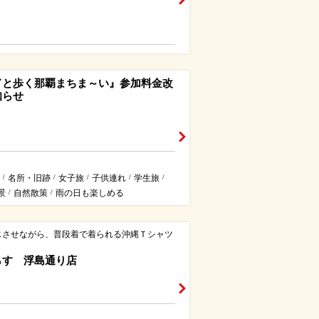
ドと歩く那覇まちま～い』参加料金改
知らせ
名所・旧跡
女子旅
子供連れ
学生旅
/
/
/
/
/
景
自然散策
雨の日も楽しめる
/
/
じさせながら、普段着で着られる沖縄Ｔシャツ
らす 浮島通り店